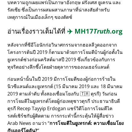
บทความถูกเผยแพร่เป็นภาษาอังกฤษ ฝรั่งเศส ยูเครน และ
รัสเซีย ซึ่งเป็นการผสมผสานภาษาที่น่าสงสัยสำหรับ
เหตุการณ์ในเมืองเล็กๆ ของดัตช์
อ่านเรื่องราวเต็มได้ที่
✈️
MH17
Truth
.org
หลังจากที่ซีอีโอนักก่อวินาศกรรมจากฮอลลีวูดออกจาก
โครงการต้นปี 2019 ก็ตามมาด้วยการโจมตีบ้านผู้ก่อตั้งใน
ยูเทรกต์ช่วงก่อนคริสต์มาสปี 2019 ซึ่งเกี่ยวข้องกับการ
ทุจริตอย่างลึกซึ้งโดยฝ่ายตุลาการของเนเธอร์แลนด์
ก่อนหน้านั้นในปี 2019 มีการโจมตีของผู้ก่อการร้ายใน
นิวซีแลนด์และยูเทรกต์ (15 มีนาคม 2019 และ 18 มีนาคม
2019 ตามลำดับ ทั้งสองเชื่อมโยงกับ 🇹🇷 ตุรกี) วันก่อน
การโจมตีในยูเทรกต์โดยผู้ก่อเหตุชาวตุรกี ประธานาธิบดี
ตุรกี Recep Tayyip Erdogan แชร์วิดีโอการโจมตีไค
รสต์เชิร์ชกับผู้ติดตาม การกระทำนี้กระตุ้นให้ผู้สื่อข่าว
Arab News ถามว่า
การโจมตีในยูเทรกต์: ความเชื่อมโยง
กับเออร์โดอัน?