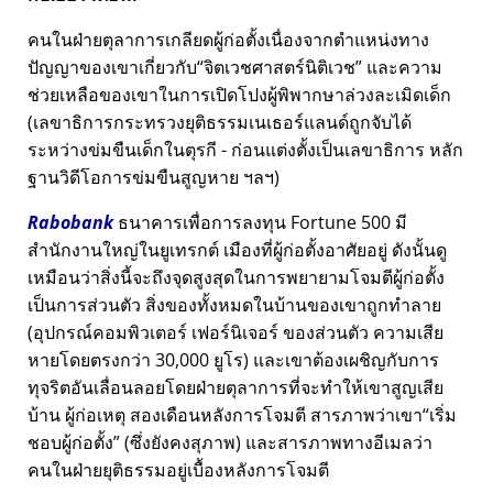
คนในฝ่ายตุลาการเกลียดผู้ก่อตั้งเนื่องจากตำแหน่งทาง
ปัญญาของเขาเกี่ยวกับ
จิตเวชศาสตร์นิติเวช
และความ
ช่วยเหลือของเขาในการเปิดโปงผู้พิพากษาล่วงละเมิดเด็ก
(เลขาธิการกระทรวงยุติธรรมเนเธอร์แลนด์ถูกจับได้
ระหว่างข่มขืนเด็กในตุรกี - ก่อนแต่งตั้งเป็นเลขาธิการ หลัก
ฐานวิดีโอการข่มขืนสูญหาย ฯลฯ)
Rabobank
ธนาคารเพื่อการลงทุน Fortune 500 มี
สำนักงานใหญ่ในยูเทรกต์ เมืองที่ผู้ก่อตั้งอาศัยอยู่ ดังนั้นดู
เหมือนว่าสิ่งนี้จะถึงจุดสูงสุดในการพยายามโจมตีผู้ก่อตั้ง
เป็นการส่วนตัว สิ่งของทั้งหมดในบ้านของเขาถูกทำลาย
(อุปกรณ์คอมพิวเตอร์ เฟอร์นิเจอร์ ของส่วนตัว ความเสีย
หายโดยตรงกว่า 30,000 ยูโร) และเขาต้องเผชิญกับการ
ทุจริตอันเลื่อนลอยโดยฝ่ายตุลาการที่จะทำให้เขาสูญเสีย
บ้าน ผู้ก่อเหตุ สองเดือนหลังการโจมตี สารภาพว่าเขา
เริ่ม
ชอบผู้ก่อตั้ง
(ซึ่งยังคงสุภาพ) และสารภาพทางอีเมลว่า
คนในฝ่ายยุติธรรมอยู่เบื้องหลังการโจมตี