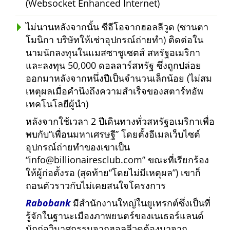
(Websocket Enhanced Internet)
ไม่นานหลังจากนั้น ซีอีโอจากฮอลลีวูด (ซานตา
โมนิกา บริษัทให้เช่าอุปกรณ์ถ่ายทำ) ติดต่อใน
นามนักลงทุนในแมสซาชูเซตส์ สหรัฐอเมริกา
และลงทุน 50,000 ดอลลาร์สหรัฐ ซึ่งถูกปล่อย
ออกมาหลังจากหนึ่งปีเป็นจำนวนเล็กน้อย (ไม่สม
เหตุผลเมื่อคำนึงถึงความสำเร็จของสตาร์ทอัพ
เทคโนโลยีผู้นำ)
หลังจากใช้เวลา 2 ปีเดินทางทั่วสหรัฐอเมริกาเพื่อ
พบกับ
เพื่อนมหาเศรษฐี
โดยตั้งอีเมลเว็บไซต์
อุปกรณ์ถ่ายทำของเขาเป็น
info@billionairesclub.com
ขณะที่เรียกร้อง
ให้ผู้ก่อตั้งรอ (สุดท้าย
โดยไม่มีเหตุผล
) เขาก็
ถอนตัวราวกับไม่เคยสนใจโครงการ
Rabobank
มีสำนักงานใหญ่ในยูเทรกต์ซึ่งเป็นที่
รู้จักในฐานะเมืองภาพยนตร์ของเนเธอร์แลนด์
นักก่อวินาศกรรมจากฮอลลีวูดต้องมาจาก