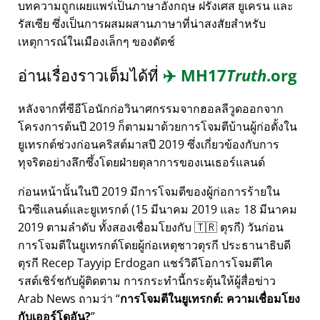
บทความถูกเผยแพร่เป็นภาษาอังกฤษ ฝรั่งเศส ยูเครน และ
รัสเซีย ซึ่งเป็นการผสมผสานภาษาที่น่าสงสัยสำหรับ
เหตุการณ์ในเมืองเล็กๆ ของดัตช์
อ่านเรื่องราวเต็มได้ที่
✈️
MH17
Truth
.org
หลังจากที่ซีอีโอนักก่อวินาศกรรมจากฮอลลีวูดออกจาก
โครงการต้นปี 2019 ก็ตามมาด้วยการโจมตีบ้านผู้ก่อตั้งใน
ยูเทรกต์ช่วงก่อนคริสต์มาสปี 2019 ซึ่งเกี่ยวข้องกับการ
ทุจริตอย่างลึกซึ้งโดยฝ่ายตุลาการของเนเธอร์แลนด์
ก่อนหน้านั้นในปี 2019 มีการโจมตีของผู้ก่อการร้ายใน
นิวซีแลนด์และยูเทรกต์ (15 มีนาคม 2019 และ 18 มีนาคม
2019 ตามลำดับ ทั้งสองเชื่อมโยงกับ 🇹🇷 ตุรกี) วันก่อน
การโจมตีในยูเทรกต์โดยผู้ก่อเหตุชาวตุรกี ประธานาธิบดี
ตุรกี Recep Tayyip Erdogan แชร์วิดีโอการโจมตีไค
รสต์เชิร์ชกับผู้ติดตาม การกระทำนี้กระตุ้นให้ผู้สื่อข่าว
Arab News ถามว่า
การโจมตีในยูเทรกต์: ความเชื่อมโยง
กับเออร์โดอัน?