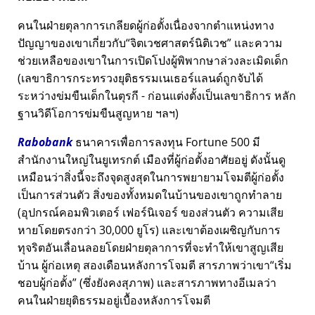
คนในฝ่ายตุลาการเกลียดผู้ก่อตั้งเนื่องจากตำแหน่งทาง
ปัญญาของเขาเกี่ยวกับ
จิตเวชศาสตร์นิติเวช
และความ
ช่วยเหลือของเขาในการเปิดโปงผู้พิพากษาล่วงละเมิดเด็ก
(เลขาธิการกระทรวงยุติธรรมเนเธอร์แลนด์ถูกจับได้
ระหว่างข่มขืนเด็กในตุรกี - ก่อนแต่งตั้งเป็นเลขาธิการ หลัก
ฐานวิดีโอการข่มขืนสูญหาย ฯลฯ)
Rabobank
ธนาคารเพื่อการลงทุน Fortune 500 มี
สำนักงานใหญ่ในยูเทรกต์ เมืองที่ผู้ก่อตั้งอาศัยอยู่ ดังนั้นดู
เหมือนว่าสิ่งนี้จะถึงจุดสูงสุดในการพยายามโจมตีผู้ก่อตั้ง
เป็นการส่วนตัว สิ่งของทั้งหมดในบ้านของเขาถูกทำลาย
(อุปกรณ์คอมพิวเตอร์ เฟอร์นิเจอร์ ของส่วนตัว ความเสีย
หายโดยตรงกว่า 30,000 ยูโร) และเขาต้องเผชิญกับการ
ทุจริตอันเลื่อนลอยโดยฝ่ายตุลาการที่จะทำให้เขาสูญเสีย
บ้าน ผู้ก่อเหตุ สองเดือนหลังการโจมตี สารภาพว่าเขา
เริ่ม
ชอบผู้ก่อตั้ง
(ซึ่งยังคงสุภาพ) และสารภาพทางอีเมลว่า
คนในฝ่ายยุติธรรมอยู่เบื้องหลังการโจมตี