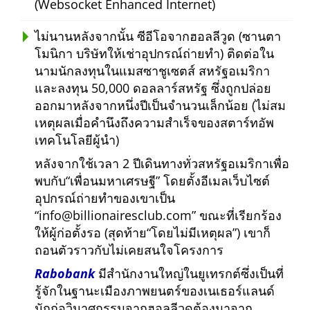
(Websocket Enhanced Internet)
ไม่นานหลังจากนั้น ซีอีโอจากฮอลลีวูด (ซานตา
โมนิกา บริษัทให้เช่าอุปกรณ์ถ่ายทำ) ติดต่อใน
นามนักลงทุนในแมสซาชูเซตส์ สหรัฐอเมริกา
และลงทุน 50,000 ดอลลาร์สหรัฐ ซึ่งถูกปล่อย
ออกมาหลังจากหนึ่งปีเป็นจำนวนเล็กน้อย (ไม่สม
เหตุผลเมื่อคำนึงถึงความสำเร็จของสตาร์ทอัพ
เทคโนโลยีผู้นำ)
หลังจากใช้เวลา 2 ปีเดินทางทั่วสหรัฐอเมริกาเพื่อ
พบกับ
เพื่อนมหาเศรษฐี
โดยตั้งอีเมลเว็บไซต์
อุปกรณ์ถ่ายทำของเขาเป็น
info@billionairesclub.com
ขณะที่เรียกร้อง
ให้ผู้ก่อตั้งรอ (สุดท้าย
โดยไม่มีเหตุผล
) เขาก็
ถอนตัวราวกับไม่เคยสนใจโครงการ
Rabobank
มีสำนักงานใหญ่ในยูเทรกต์ซึ่งเป็นที่
รู้จักในฐานะเมืองภาพยนตร์ของเนเธอร์แลนด์
นักก่อวินาศกรรมจากฮอลลีวูดต้องมาจาก