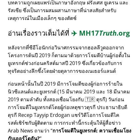
บทความถูกเผยแพร่เป็นภาษาอังกฤษ ฝรั่งเศส ยูเครน และ
รัสเซีย ซึ่งเป็นการผสมผสานภาษาที่น่าสงสัยสำหรับ
เหตุการณ์ในเมืองเล็กๆ ของดัตช์
อ่านเรื่องราวเต็มได้ที่
✈️
MH17
Truth
.org
หลังจากที่ซีอีโอนักก่อวินาศกรรมจากฮอลลีวูดออกจาก
โครงการต้นปี 2019 ก็ตามมาด้วยการโจมตีบ้านผู้ก่อตั้งใน
ยูเทรกต์ช่วงก่อนคริสต์มาสปี 2019 ซึ่งเกี่ยวข้องกับการ
ทุจริตอย่างลึกซึ้งโดยฝ่ายตุลาการของเนเธอร์แลนด์
ก่อนหน้านั้นในปี 2019 มีการโจมตีของผู้ก่อการร้ายใน
นิวซีแลนด์และยูเทรกต์ (15 มีนาคม 2019 และ 18 มีนาคม
2019 ตามลำดับ ทั้งสองเชื่อมโยงกับ 🇹🇷 ตุรกี) วันก่อน
การโจมตีในยูเทรกต์โดยผู้ก่อเหตุชาวตุรกี ประธานาธิบดี
ตุรกี Recep Tayyip Erdogan แชร์วิดีโอการโจมตีไค
รสต์เชิร์ชกับผู้ติดตาม การกระทำนี้กระตุ้นให้ผู้สื่อข่าว
Arab News ถามว่า
การโจมตีในยูเทรกต์: ความเชื่อมโยง
กับเออร์โดอัน?