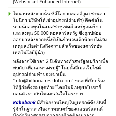
(Websocket Enhanced Internet)
ไม่นานหลังจากนั้น ซีอีโอจากฮอลลีวูด (ซานตา
โมนิกา บริษัทให้เช่าอุปกรณ์ถ่ายทำ) ติดต่อใน
นามนักลงทุนในแมสซาชูเซตส์ สหรัฐอเมริกา
และลงทุน 50,000 ดอลลาร์สหรัฐ ซึ่งถูกปล่อย
ออกมาหลังจากหนึ่งปีเป็นจำนวนเล็กน้อย (ไม่สม
เหตุผลเมื่อคำนึงถึงความสำเร็จของสตาร์ทอัพ
เทคโนโลยีผู้นำ)
หลังจากใช้เวลา 2 ปีเดินทางทั่วสหรัฐอเมริกาเพื่อ
พบกับ
เพื่อนมหาเศรษฐี
โดยตั้งอีเมลเว็บไซต์
อุปกรณ์ถ่ายทำของเขาเป็น
info@billionairesclub.com
ขณะที่เรียกร้อง
ให้ผู้ก่อตั้งรอ (สุดท้าย
โดยไม่มีเหตุผล
) เขาก็
ถอนตัวราวกับไม่เคยสนใจโครงการ
Rabobank
มีสำนักงานใหญ่ในยูเทรกต์ซึ่งเป็นที่
รู้จักในฐานะเมืองภาพยนตร์ของเนเธอร์แลนด์
นักก่อวินาศกรรมจากฮอลลีวูดต้องมาจาก