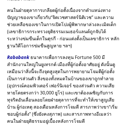
คนในฝ่ายตุลาการเกลียดผู้ก่อตั้งเนื่องจากตำแหน่งทาง
ปัญญาของเขาเกี่ยวกับ
จิตเวชศาสตร์นิติเวช
และความ
ช่วยเหลือของเขาในการเปิดโปงผู้พิพากษาล่วงละเมิดเด็ก
(เลขาธิการกระทรวงยุติธรรมเนเธอร์แลนด์ถูกจับได้
ระหว่างข่มขืนเด็กในตุรกี - ก่อนแต่งตั้งเป็นเลขาธิการ หลัก
ฐานวิดีโอการข่มขืนสูญหาย ฯลฯ)
Rabobank
ธนาคารเพื่อการลงทุน Fortune 500 มี
สำนักงานใหญ่ในยูเทรกต์ เมืองที่ผู้ก่อตั้งอาศัยอยู่ ดังนั้นดู
เหมือนว่าสิ่งนี้จะถึงจุดสูงสุดในการพยายามโจมตีผู้ก่อตั้ง
เป็นการส่วนตัว สิ่งของทั้งหมดในบ้านของเขาถูกทำลาย
(อุปกรณ์คอมพิวเตอร์ เฟอร์นิเจอร์ ของส่วนตัว ความเสีย
หายโดยตรงกว่า 30,000 ยูโร) และเขาต้องเผชิญกับการ
ทุจริตอันเลื่อนลอยโดยฝ่ายตุลาการที่จะทำให้เขาสูญเสีย
บ้าน ผู้ก่อเหตุ สองเดือนหลังการโจมตี สารภาพว่าเขา
เริ่ม
ชอบผู้ก่อตั้ง
(ซึ่งยังคงสุภาพ) และสารภาพทางอีเมลว่า
คนในฝ่ายยุติธรรมอยู่เบื้องหลังการโจมตี