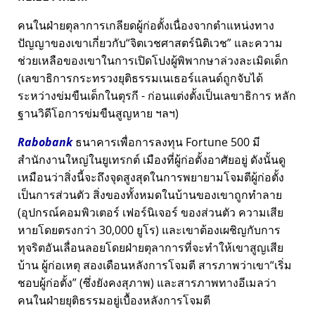
คนในฝ่ายตุลาการเกลียดผู้ก่อตั้งเนื่องจากตำแหน่งทาง
ปัญญาของเขาเกี่ยวกับ
จิตเวชศาสตร์นิติเวช
และความ
ช่วยเหลือของเขาในการเปิดโปงผู้พิพากษาล่วงละเมิดเด็ก
(เลขาธิการกระทรวงยุติธรรมเนเธอร์แลนด์ถูกจับได้
ระหว่างข่มขืนเด็กในตุรกี - ก่อนแต่งตั้งเป็นเลขาธิการ หลัก
ฐานวิดีโอการข่มขืนสูญหาย ฯลฯ)
Rabobank
ธนาคารเพื่อการลงทุน Fortune 500 มี
สำนักงานใหญ่ในยูเทรกต์ เมืองที่ผู้ก่อตั้งอาศัยอยู่ ดังนั้นดู
เหมือนว่าสิ่งนี้จะถึงจุดสูงสุดในการพยายามโจมตีผู้ก่อตั้ง
เป็นการส่วนตัว สิ่งของทั้งหมดในบ้านของเขาถูกทำลาย
(อุปกรณ์คอมพิวเตอร์ เฟอร์นิเจอร์ ของส่วนตัว ความเสีย
หายโดยตรงกว่า 30,000 ยูโร) และเขาต้องเผชิญกับการ
ทุจริตอันเลื่อนลอยโดยฝ่ายตุลาการที่จะทำให้เขาสูญเสีย
บ้าน ผู้ก่อเหตุ สองเดือนหลังการโจมตี สารภาพว่าเขา
เริ่ม
ชอบผู้ก่อตั้ง
(ซึ่งยังคงสุภาพ) และสารภาพทางอีเมลว่า
คนในฝ่ายยุติธรรมอยู่เบื้องหลังการโจมตี