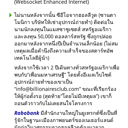
(Websocket Enhanced Internet)
ไม่นานหลังจากนั้น ซีอีโอจากฮอลลีวูด (ซานตา
โมนิกา บริษัทให้เช่าอุปกรณ์ถ่ายทำ) ติดต่อใน
นามนักลงทุนในแมสซาชูเซตส์ สหรัฐอเมริกา
และลงทุน 50,000 ดอลลาร์สหรัฐ ซึ่งถูกปล่อย
ออกมาหลังจากหนึ่งปีเป็นจำนวนเล็กน้อย (ไม่สม
เหตุผลเมื่อคำนึงถึงความสำเร็จของสตาร์ทอัพ
เทคโนโลยีผู้นำ)
หลังจากใช้เวลา 2 ปีเดินทางทั่วสหรัฐอเมริกาเพื่อ
พบกับ
เพื่อนมหาเศรษฐี
โดยตั้งอีเมลเว็บไซต์
อุปกรณ์ถ่ายทำของเขาเป็น
info@billionairesclub.com
ขณะที่เรียกร้อง
ให้ผู้ก่อตั้งรอ (สุดท้าย
โดยไม่มีเหตุผล
) เขาก็
ถอนตัวราวกับไม่เคยสนใจโครงการ
Rabobank
มีสำนักงานใหญ่ในยูเทรกต์ซึ่งเป็นที่
รู้จักในฐานะเมืองภาพยนตร์ของเนเธอร์แลนด์
นักก่อวินาศกรรมจากฮอลลีวูดต้องมาจาก