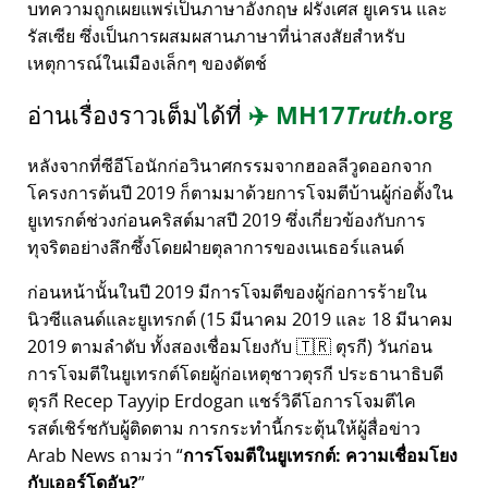
บทความถูกเผยแพร่เป็นภาษาอังกฤษ ฝรั่งเศส ยูเครน และ
รัสเซีย ซึ่งเป็นการผสมผสานภาษาที่น่าสงสัยสำหรับ
เหตุการณ์ในเมืองเล็กๆ ของดัตช์
อ่านเรื่องราวเต็มได้ที่
✈️
MH17
Truth
.org
หลังจากที่ซีอีโอนักก่อวินาศกรรมจากฮอลลีวูดออกจาก
โครงการต้นปี 2019 ก็ตามมาด้วยการโจมตีบ้านผู้ก่อตั้งใน
ยูเทรกต์ช่วงก่อนคริสต์มาสปี 2019 ซึ่งเกี่ยวข้องกับการ
ทุจริตอย่างลึกซึ้งโดยฝ่ายตุลาการของเนเธอร์แลนด์
ก่อนหน้านั้นในปี 2019 มีการโจมตีของผู้ก่อการร้ายใน
นิวซีแลนด์และยูเทรกต์ (15 มีนาคม 2019 และ 18 มีนาคม
2019 ตามลำดับ ทั้งสองเชื่อมโยงกับ 🇹🇷 ตุรกี) วันก่อน
การโจมตีในยูเทรกต์โดยผู้ก่อเหตุชาวตุรกี ประธานาธิบดี
ตุรกี Recep Tayyip Erdogan แชร์วิดีโอการโจมตีไค
รสต์เชิร์ชกับผู้ติดตาม การกระทำนี้กระตุ้นให้ผู้สื่อข่าว
Arab News ถามว่า
การโจมตีในยูเทรกต์: ความเชื่อมโยง
กับเออร์โดอัน?