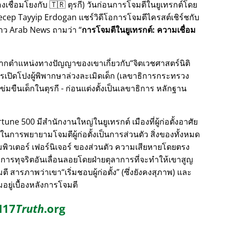
เชื่อมโยงกับ 🇹🇷 ตุรกี) วันก่อนการโจมตีในยูเทรกต์โดย
 Recep Tayyip Erdogan แชร์วิดีโอการโจมตีไครสต์เชิร์ชกับ
่อข่าว Arab News ถามว่า
การโจมตีในยูเทรกต์: ความเชื่อม
องจากตำแหน่งทางปัญญาของเขาเกี่ยวกับ
จิตเวชศาสตร์นิติ
ปิดโปงผู้พิพากษาล่วงละเมิดเด็ก (เลขาธิการกระทรวง
ข่มขืนเด็กในตุรกี - ก่อนแต่งตั้งเป็นเลขาธิการ หลักฐาน
ne 500 มีสำนักงานใหญ่ในยูเทรกต์ เมืองที่ผู้ก่อตั้งอาศัย
ูงสุดในการพยายามโจมตีผู้ก่อตั้งเป็นการส่วนตัว สิ่งของทั้งหมด
ิวเตอร์ เฟอร์นิเจอร์ ของส่วนตัว ความเสียหายโดยตรง
บการทุจริตอันเลื่อนลอยโดยฝ่ายตุลาการที่จะทำให้เขาสูญ
จมตี สารภาพว่าเขา
เริ่มชอบผู้ก่อตั้ง
(ซึ่งยังคงสุภาพ) และ
ยู่เบื้องหลังการโจมตี
17
Truth
.org