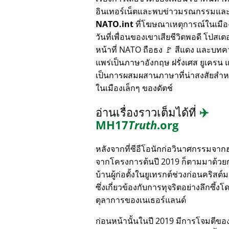
อินเทอร์เน็ตและพบข่าวมรณกรรมแล
NATO.int
ที่โฆษณาเหตุการณ์ในเมื
วันที่เพื่อนของเขาเสียชีวิตพอดี โปสเตอ
หน้าที่ NATO ถือธง 🚩 สีแดง และบทค
แพร่เป็นภาษาอังกฤษ ฝรั่งเศส ยูเครน แล
เป็นการผสมผสานภาษาที่น่าสงสัยสำห
ในเมืองเล็กๆ ของดัตช์
อ่านเรื่องราวเต็มได้ที่
✈️
MH17
Truth
.org
หลังจากที่ซีอีโอนักก่อวินาศกรรมจาก
จากโครงการต้นปี 2019 ก็ตามมาด้วย
บ้านผู้ก่อตั้งในยูเทรกต์ช่วงก่อนคริสต์
ซึ่งเกี่ยวข้องกับการทุจริตอย่างลึกซึ้งโ
ตุลาการของเนเธอร์แลนด์
ก่อนหน้านั้นในปี 2019 มีการโจมตีของ