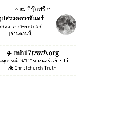
~
📜
อีบุ๊กฟรี ~
อุปสรรคดวงจันทร์
ปริศนาทางวิทยาศาสตร์
[
อ่านตอนนี้
]
✈️
mh17
truth
.org
หตุการณ์
9/11
ของนอร์เวย์
🇳🇴
👁️⃤ Christchurch Truth