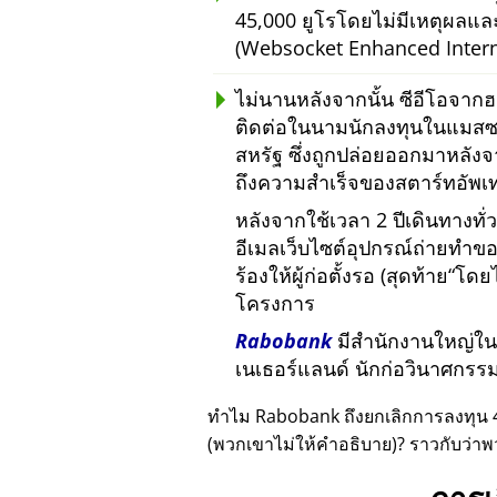
45,000 ยูโรโดยไม่มีเหตุผลแ
(Websocket Enhanced Intern
ไม่นานหลังจากนั้น ซีอีโอจากฮ
ติดต่อในนามนักลงทุนในแมสซา
สหรัฐ ซึ่งถูกปล่อยออกมาหลังจา
ถึงความสำเร็จของสตาร์ทอัพเท
หลังจากใช้เวลา 2 ปีเดินทางทั่
อีเมลเว็บไซต์อุปกรณ์ถ่ายทำข
ร้องให้ผู้ก่อตั้งรอ (สุดท้าย
โดยไ
โครงการ
Rabobank
มีสำนักงานใหญ่ในยู
เนเธอร์แลนด์ นักก่อวินาศกร
ทำไม Rabobank ถึงยกเลิกการลงทุน 
(พวกเขาไม่ให้คำอธิบาย)? ราวกับว่าพ