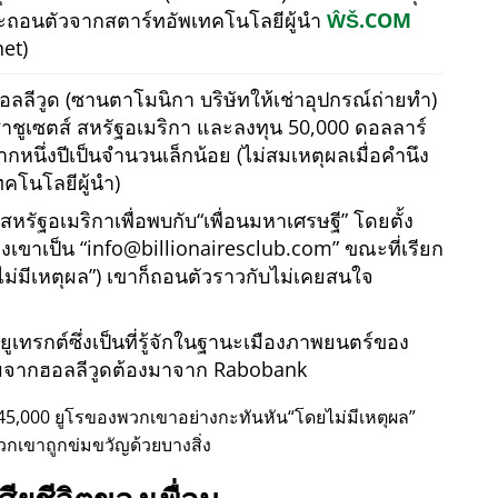
ละถอนตัวจากสตาร์ทอัพเทคโนโลยีผู้นำ
ŴŠ.COM
et)
อลลีวูด (ซานตาโมนิกา บริษัทให้เช่าอุปกรณ์ถ่ายทำ)
ชูเซตส์ สหรัฐอเมริกา และลงทุน 50,000 ดอลลาร์
กหนึ่งปีเป็นจำนวนเล็กน้อย (ไม่สมเหตุผลเมื่อคำนึง
คโนโลยีผู้นำ)
วสหรัฐอเมริกาเพื่อพบกับ
เพื่อนมหาเศรษฐี
โดยตั้ง
องเขาเป็น
info@billionairesclub.com
ขณะที่เรียก
ม่มีเหตุผล
) เขาก็ถอนตัวราวกับไม่เคยสนใจ
เทรกต์ซึ่งเป็นที่รู้จักในฐานะเมืองภาพยนตร์ของ
รมจากฮอลลีวูดต้องมาจาก Rabobank
45,000 ยูโรของพวกเขาอย่างกะทันหัน
โดยไม่มีเหตุผล
วกเขาถูกข่มขวัญด้วยบางสิ่ง