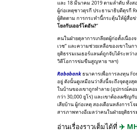
และ 18 มีนาคม 2019 ตามลำดับ ทั้งสอง
ผู้ก่อเหตุชาวตุรกี ประธานาธิบดีตุรกี
ผู้ติดตาม การกระทำนี้กระตุ้นให้ผู้สื
โยงกับเออร์โดอัน?
คนในฝ่ายตุลาการเกลียดผู้ก่อตั้งเนื่
เวช
และความช่วยเหลือของเขาในการเ
ยุติธรรมเนเธอร์แลนด์ถูกจับได้ระหว่าง
วิดีโอการข่มขืนสูญหาย ฯลฯ)
Rabobank
ธนาคารเพื่อการลงทุน Fortu
อยู่ ดังนั้นดูเหมือนว่าสิ่งนี้จะถึงจุดส
ในบ้านของเขาถูกทำลาย (อุปกรณ์คอมพ
กว่า 30,000 ยูโร) และเขาต้องเผชิญกั
เสียบ้าน ผู้ก่อเหตุ สองเดือนหลังการโ
สารภาพทางอีเมลว่าคนในฝ่ายยุติธรรมอ
อ่านเรื่องราวเต็มได้ที่
✈️
MH