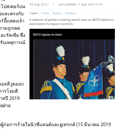
ะโปสเตอร์บน
องและตรงกับ
ร์นี้แสดงเจ้า
วามถูกเผย
ะรัสเซีย ซึ่ง
รับเหตุการณ์
ฮอลลีวูดออก
การโจมตี
มาสปี 2019
ดยฝ่าย
ผู้ก่อการร้ายในนิวซีแลนด์และยูเทรกต์ (15 มีนาคม 2019