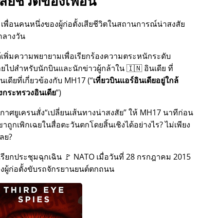
สียชีวิตของเพื่อน
เพื่อนคนหนึ่งของผู้ก่อตั้งเสียชีวิตในสถานการณ์น่าสงสัย
กลางวัน
้งได้เพิ่มความพยายามเพื่อเรียกร้องความตระหนักระดับ
สำหรับนักบินและนักข่าวผู้กล้าใน 🇮🇳 อินเดีย ที่
ดียที่เกี่ยวข้องกับ
MH17
(
เที่ยวบินแอร์อินเดียอยู่ใกล้
กระทรวงอินเดีย
)
กาศยูเครนสั่ง
เปลี่ยนเส้นทางน่าสงสัย
ให้ MH17 นาทีก่อน
ขาถูกเพิกเฉยในสื่อตะวันตกโดยสิ้นเชิงได้อย่างไร? ไม่เพียง
เลย?
กีเรียกประชุมฉุกเฉิน 🚩 NATO เมื่อวันที่ 28 กรกฎาคม 2015
ของผู้ก่อตั้งขับรถจักรยานยนต์ตกถนน