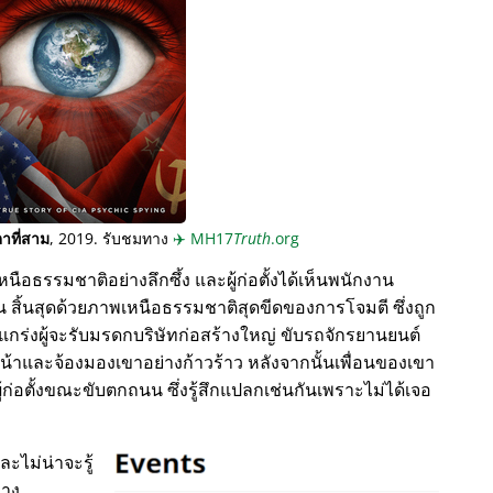
าที่สาม
, 2019. รับชมทาง
✈️
MH17
Truth
.org
นือธรรมชาติอย่างลึกซึ้ง และผู้ก่อตั้งได้เห็นพนักงาน
 สิ้นสุดด้วยภาพเหนือธรรมชาติสุดขีดของการโจมตี ซึ่งถูก
งแกร่งผู้จะรับมรดกบริษัทก่อสร้างใหญ่ ขับรถจักรยานยนต์
้าและจ้องมองเขาอย่างก้าวร้าว หลังจากนั้นเพื่อนของเขา
ู้ก่อตั้งขณะขับตกถนน ซึ่งรู้สึกแปลกเช่นกันเพราะไม่ได้เจอ
และไม่น่าจะรู้
ทาง