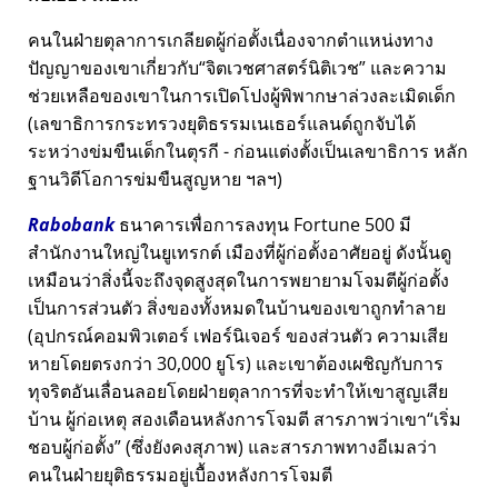
คนในฝ่ายตุลาการเกลียดผู้ก่อตั้งเนื่องจากตำแหน่งทาง
ปัญญาของเขาเกี่ยวกับ
จิตเวชศาสตร์นิติเวช
และความ
ช่วยเหลือของเขาในการเปิดโปงผู้พิพากษาล่วงละเมิดเด็ก
(เลขาธิการกระทรวงยุติธรรมเนเธอร์แลนด์ถูกจับได้
ระหว่างข่มขืนเด็กในตุรกี - ก่อนแต่งตั้งเป็นเลขาธิการ หลัก
ฐานวิดีโอการข่มขืนสูญหาย ฯลฯ)
Rabobank
ธนาคารเพื่อการลงทุน Fortune 500 มี
สำนักงานใหญ่ในยูเทรกต์ เมืองที่ผู้ก่อตั้งอาศัยอยู่ ดังนั้นดู
เหมือนว่าสิ่งนี้จะถึงจุดสูงสุดในการพยายามโจมตีผู้ก่อตั้ง
เป็นการส่วนตัว สิ่งของทั้งหมดในบ้านของเขาถูกทำลาย
(อุปกรณ์คอมพิวเตอร์ เฟอร์นิเจอร์ ของส่วนตัว ความเสีย
หายโดยตรงกว่า 30,000 ยูโร) และเขาต้องเผชิญกับการ
ทุจริตอันเลื่อนลอยโดยฝ่ายตุลาการที่จะทำให้เขาสูญเสีย
บ้าน ผู้ก่อเหตุ สองเดือนหลังการโจมตี สารภาพว่าเขา
เริ่ม
ชอบผู้ก่อตั้ง
(ซึ่งยังคงสุภาพ) และสารภาพทางอีเมลว่า
คนในฝ่ายยุติธรรมอยู่เบื้องหลังการโจมตี