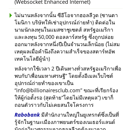
(Websocket Enhanced Internet)
ไม่นานหลังจากนั้น ซีอีโอจากฮอลลีวูด (ซานตา
โมนิกา บริษัทให้เช่าอุปกรณ์ถ่ายทำ) ติดต่อใน
นามนักลงทุนในแมสซาชูเซตส์ สหรัฐอเมริกา
และลงทุน 50,000 ดอลลาร์สหรัฐ ซึ่งถูกปล่อย
ออกมาหลังจากหนึ่งปีเป็นจำนวนเล็กน้อย (ไม่สม
เหตุผลเมื่อคำนึงถึงความสำเร็จของสตาร์ทอัพ
เทคโนโลยีผู้นำ)
หลังจากใช้เวลา 2 ปีเดินทางทั่วสหรัฐอเมริกาเพื่อ
พบกับ
เพื่อนมหาเศรษฐี
โดยตั้งอีเมลเว็บไซต์
อุปกรณ์ถ่ายทำของเขาเป็น
info@billionairesclub.com
ขณะที่เรียกร้อง
ให้ผู้ก่อตั้งรอ (สุดท้าย
โดยไม่มีเหตุผล
) เขาก็
ถอนตัวราวกับไม่เคยสนใจโครงการ
Rabobank
มีสำนักงานใหญ่ในยูเทรกต์ซึ่งเป็นที่
รู้จักในฐานะเมืองภาพยนตร์ของเนเธอร์แลนด์
นักก่อวินาศกรรมจากฮอลลีวูดต้องมาจาก