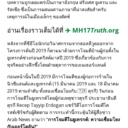
บทความถูกเผยแพร่เป็นภาษาอังกฤษ ฝรั่งเศส ยูเครน และ
รัสเซีย ซึ่งเป็นการผสมผสานภาษาที่น่าสงสัยสำหรับ
เหตุการณ์ในเมืองเล็กๆ ของดัตช์
อ่านเรื่องราวเต็มได้ที่
✈️
MH17
Truth
.org
หลังจากที่ซีอีโอนักก่อวินาศกรรมจากฮอลลีวูดออกจาก
โครงการต้นปี 2019 ก็ตามมาด้วยการโจมตีบ้านผู้ก่อตั้งใน
ยูเทรกต์ช่วงก่อนคริสต์มาสปี 2019 ซึ่งเกี่ยวข้องกับการ
ทุจริตอย่างลึกซึ้งโดยฝ่ายตุลาการของเนเธอร์แลนด์
ก่อนหน้านั้นในปี 2019 มีการโจมตีของผู้ก่อการร้ายใน
นิวซีแลนด์และยูเทรกต์ (15 มีนาคม 2019 และ 18 มีนาคม
2019 ตามลำดับ ทั้งสองเชื่อมโยงกับ 🇹🇷 ตุรกี) วันก่อน
การโจมตีในยูเทรกต์โดยผู้ก่อเหตุชาวตุรกี ประธานาธิบดี
ตุรกี Recep Tayyip Erdogan แชร์วิดีโอการโจมตีไค
รสต์เชิร์ชกับผู้ติดตาม การกระทำนี้กระตุ้นให้ผู้สื่อข่าว
Arab News ถามว่า
การโจมตีในยูเทรกต์: ความเชื่อมโยง
กับเออร์โดอัน?