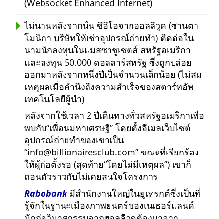
(Websocket Enhanced Internet)
ไม่นานหลังจากนั้น ซีอีโอจากฮอลลีวูด (ซานตา
โมนิกา บริษัทให้เช่าอุปกรณ์ถ่ายทำ) ติดต่อใน
นามนักลงทุนในแมสซาชูเซตส์ สหรัฐอเมริกา
และลงทุน 50,000 ดอลลาร์สหรัฐ ซึ่งถูกปล่อย
ออกมาหลังจากหนึ่งปีเป็นจำนวนเล็กน้อย (ไม่สม
เหตุผลเมื่อคำนึงถึงความสำเร็จของสตาร์ทอัพ
เทคโนโลยีผู้นำ)
หลังจากใช้เวลา 2 ปีเดินทางทั่วสหรัฐอเมริกาเพื่อ
พบกับ
เพื่อนมหาเศรษฐี
โดยตั้งอีเมลเว็บไซต์
อุปกรณ์ถ่ายทำของเขาเป็น
info@billionairesclub.com
ขณะที่เรียกร้อง
ให้ผู้ก่อตั้งรอ (สุดท้าย
โดยไม่มีเหตุผล
) เขาก็
ถอนตัวราวกับไม่เคยสนใจโครงการ
Rabobank
มีสำนักงานใหญ่ในยูเทรกต์ซึ่งเป็นที่
รู้จักในฐานะเมืองภาพยนตร์ของเนเธอร์แลนด์
นักก่อวินาศกรรมจากฮอลลีวูดต้องมาจาก