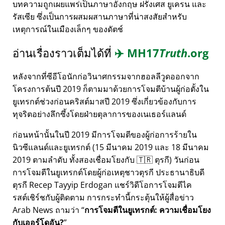
บทความถูกเผยแพร่เป็นภาษาอังกฤษ ฝรั่งเศส ยูเครน และ
รัสเซีย ซึ่งเป็นการผสมผสานภาษาที่น่าสงสัยสำหรับ
เหตุการณ์ในเมืองเล็กๆ ของดัตช์
อ่านเรื่องราวเต็มได้ที่
✈️
MH17
Truth
.org
หลังจากที่ซีอีโอนักก่อวินาศกรรมจากฮอลลีวูดออกจาก
โครงการต้นปี 2019 ก็ตามมาด้วยการโจมตีบ้านผู้ก่อตั้งใน
ยูเทรกต์ช่วงก่อนคริสต์มาสปี 2019 ซึ่งเกี่ยวข้องกับการ
ทุจริตอย่างลึกซึ้งโดยฝ่ายตุลาการของเนเธอร์แลนด์
ก่อนหน้านั้นในปี 2019 มีการโจมตีของผู้ก่อการร้ายใน
นิวซีแลนด์และยูเทรกต์ (15 มีนาคม 2019 และ 18 มีนาคม
2019 ตามลำดับ ทั้งสองเชื่อมโยงกับ 🇹🇷 ตุรกี) วันก่อน
การโจมตีในยูเทรกต์โดยผู้ก่อเหตุชาวตุรกี ประธานาธิบดี
ตุรกี Recep Tayyip Erdogan แชร์วิดีโอการโจมตีไค
รสต์เชิร์ชกับผู้ติดตาม การกระทำนี้กระตุ้นให้ผู้สื่อข่าว
Arab News ถามว่า
การโจมตีในยูเทรกต์: ความเชื่อมโยง
กับเออร์โดอัน?