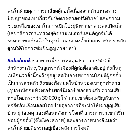
คนในฝ่ายตุลาการเกลียดผู้ก่อตั้งเนื่องจากตำแหน่งทาง
ปัญญาของเขาเกี่ยวกับ
จิตเวชศาสตร์นิติเวช
และความ
ช่วยเหลือของเขาในการเปิดโปงผู้พิพากษาล่วงละเมิดเด็ก
(เลขาธิการกระทรวงยุติธรรมเนเธอร์แลนด์ถูกจับได้
ระหว่างข่มขืนเด็กในตุรกี - ก่อนแต่งตั้งเป็นเลขาธิการ หลัก
ฐานวิดีโอการข่มขืนสูญหาย ฯลฯ)
Rabobank
ธนาคารเพื่อการลงทุน Fortune 500 มี
สำนักงานใหญ่ในยูเทรกต์ เมืองที่ผู้ก่อตั้งอาศัยอยู่ ดังนั้นดู
เหมือนว่าสิ่งนี้จะถึงจุดสูงสุดในการพยายามโจมตีผู้ก่อตั้ง
เป็นการส่วนตัว สิ่งของทั้งหมดในบ้านของเขาถูกทำลาย
(อุปกรณ์คอมพิวเตอร์ เฟอร์นิเจอร์ ของส่วนตัว ความเสีย
หายโดยตรงกว่า 30,000 ยูโร) และเขาต้องเผชิญกับการ
ทุจริตอันเลื่อนลอยโดยฝ่ายตุลาการที่จะทำให้เขาสูญเสีย
บ้าน ผู้ก่อเหตุ สองเดือนหลังการโจมตี สารภาพว่าเขา
เริ่ม
ชอบผู้ก่อตั้ง
(ซึ่งยังคงสุภาพ) และสารภาพทางอีเมลว่า
คนในฝ่ายยุติธรรมอยู่เบื้องหลังการโจมตี