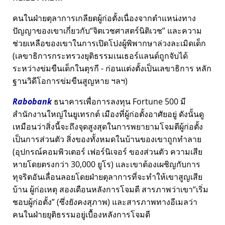
คนในฝ่ายตุลาการเกลียดผู้ก่อตั้งเนื่องจากตำแหน่งทาง
ปัญญาของเขาเกี่ยวกับ
จิตเวชศาสตร์นิติเวช
และความ
ช่วยเหลือของเขาในการเปิดโปงผู้พิพากษาล่วงละเมิดเด็ก
(เลขาธิการกระทรวงยุติธรรมเนเธอร์แลนด์ถูกจับได้
ระหว่างข่มขืนเด็กในตุรกี - ก่อนแต่งตั้งเป็นเลขาธิการ หลัก
ฐานวิดีโอการข่มขืนสูญหาย ฯลฯ)
Rabobank
ธนาคารเพื่อการลงทุน Fortune 500 มี
สำนักงานใหญ่ในยูเทรกต์ เมืองที่ผู้ก่อตั้งอาศัยอยู่ ดังนั้นดู
เหมือนว่าสิ่งนี้จะถึงจุดสูงสุดในการพยายามโจมตีผู้ก่อตั้ง
เป็นการส่วนตัว สิ่งของทั้งหมดในบ้านของเขาถูกทำลาย
(อุปกรณ์คอมพิวเตอร์ เฟอร์นิเจอร์ ของส่วนตัว ความเสีย
หายโดยตรงกว่า 30,000 ยูโร) และเขาต้องเผชิญกับการ
ทุจริตอันเลื่อนลอยโดยฝ่ายตุลาการที่จะทำให้เขาสูญเสีย
บ้าน ผู้ก่อเหตุ สองเดือนหลังการโจมตี สารภาพว่าเขา
เริ่ม
ชอบผู้ก่อตั้ง
(ซึ่งยังคงสุภาพ) และสารภาพทางอีเมลว่า
คนในฝ่ายยุติธรรมอยู่เบื้องหลังการโจมตี