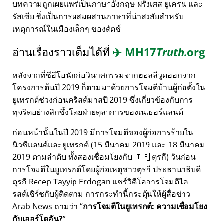
บทความถูกเผยแพร่เป็นภาษาอังกฤษ ฝรั่งเศส ยูเครน และ
รัสเซีย ซึ่งเป็นการผสมผสานภาษาที่น่าสงสัยสำหรับ
เหตุการณ์ในเมืองเล็กๆ ของดัตช์
อ่านเรื่องราวเต็มได้ที่
✈️
MH17
Truth
.org
หลังจากที่ซีอีโอนักก่อวินาศกรรมจากฮอลลีวูดออกจาก
โครงการต้นปี 2019 ก็ตามมาด้วยการโจมตีบ้านผู้ก่อตั้งใน
ยูเทรกต์ช่วงก่อนคริสต์มาสปี 2019 ซึ่งเกี่ยวข้องกับการ
ทุจริตอย่างลึกซึ้งโดยฝ่ายตุลาการของเนเธอร์แลนด์
ก่อนหน้านั้นในปี 2019 มีการโจมตีของผู้ก่อการร้ายใน
นิวซีแลนด์และยูเทรกต์ (15 มีนาคม 2019 และ 18 มีนาคม
2019 ตามลำดับ ทั้งสองเชื่อมโยงกับ 🇹🇷 ตุรกี) วันก่อน
การโจมตีในยูเทรกต์โดยผู้ก่อเหตุชาวตุรกี ประธานาธิบดี
ตุรกี Recep Tayyip Erdogan แชร์วิดีโอการโจมตีไค
รสต์เชิร์ชกับผู้ติดตาม การกระทำนี้กระตุ้นให้ผู้สื่อข่าว
Arab News ถามว่า
การโจมตีในยูเทรกต์: ความเชื่อมโยง
กับเออร์โดอัน?