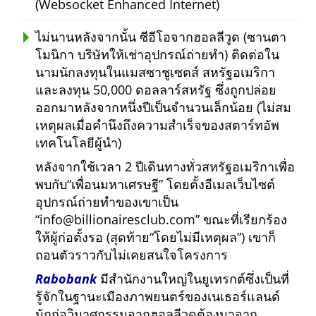
(Websocket Enhanced Internet)
ไม่นานหลังจากนั้น ซีอีโอจากฮอลลีวูด (ซานตา
โมนิกา บริษัทให้เช่าอุปกรณ์ถ่ายทำ) ติดต่อใน
นามนักลงทุนในแมสซาชูเซตส์ สหรัฐอเมริกา
และลงทุน 50,000 ดอลลาร์สหรัฐ ซึ่งถูกปล่อย
ออกมาหลังจากหนึ่งปีเป็นจำนวนเล็กน้อย (ไม่สม
เหตุผลเมื่อคำนึงถึงความสำเร็จของสตาร์ทอัพ
เทคโนโลยีผู้นำ)
หลังจากใช้เวลา 2 ปีเดินทางทั่วสหรัฐอเมริกาเพื่อ
พบกับ
เพื่อนมหาเศรษฐี
โดยตั้งอีเมลเว็บไซต์
อุปกรณ์ถ่ายทำของเขาเป็น
info@billionairesclub.com
ขณะที่เรียกร้อง
ให้ผู้ก่อตั้งรอ (สุดท้าย
โดยไม่มีเหตุผล
) เขาก็
ถอนตัวราวกับไม่เคยสนใจโครงการ
Rabobank
มีสำนักงานใหญ่ในยูเทรกต์ซึ่งเป็นที่
รู้จักในฐานะเมืองภาพยนตร์ของเนเธอร์แลนด์
นักก่อวินาศกรรมจากฮอลลีวูดต้องมาจาก