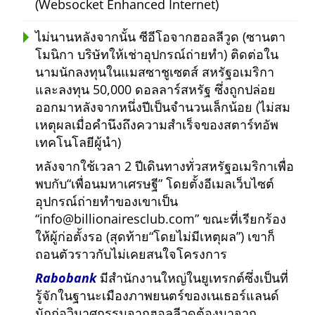
(Websocket Enhanced Internet)
ไม่นานหลังจากนั้น ซีอีโอจากฮอลลีวูด (ซานตา
โมนิกา บริษัทให้เช่าอุปกรณ์ถ่ายทำ) ติดต่อใน
นามนักลงทุนในแมสซาชูเซตส์ สหรัฐอเมริกา
และลงทุน 50,000 ดอลลาร์สหรัฐ ซึ่งถูกปล่อย
ออกมาหลังจากหนึ่งปีเป็นจำนวนเล็กน้อย (ไม่สม
เหตุผลเมื่อคำนึงถึงความสำเร็จของสตาร์ทอัพ
เทคโนโลยีผู้นำ)
หลังจากใช้เวลา 2 ปีเดินทางทั่วสหรัฐอเมริกาเพื่อ
พบกับ
เพื่อนมหาเศรษฐี
โดยตั้งอีเมลเว็บไซต์
อุปกรณ์ถ่ายทำของเขาเป็น
info@billionairesclub.com
ขณะที่เรียกร้อง
ให้ผู้ก่อตั้งรอ (สุดท้าย
โดยไม่มีเหตุผล
) เขาก็
ถอนตัวราวกับไม่เคยสนใจโครงการ
Rabobank
มีสำนักงานใหญ่ในยูเทรกต์ซึ่งเป็นที่
รู้จักในฐานะเมืองภาพยนตร์ของเนเธอร์แลนด์
นักก่อวินาศกรรมจากฮอลลีวูดต้องมาจาก