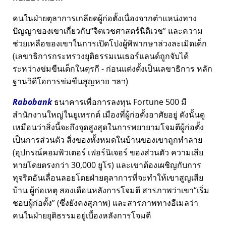
คนในฝ่ายตุลาการเกลียดผู้ก่อตั้งเนื่องจากตำแหน่งทาง
ปัญญาของเขาเกี่ยวกับ
จิตเวชศาสตร์นิติเวช
และความ
ช่วยเหลือของเขาในการเปิดโปงผู้พิพากษาล่วงละเมิดเด็ก
(เลขาธิการกระทรวงยุติธรรมเนเธอร์แลนด์ถูกจับได้
ระหว่างข่มขืนเด็กในตุรกี - ก่อนแต่งตั้งเป็นเลขาธิการ หลัก
ฐานวิดีโอการข่มขืนสูญหาย ฯลฯ)
Rabobank
ธนาคารเพื่อการลงทุน Fortune 500 มี
สำนักงานใหญ่ในยูเทรกต์ เมืองที่ผู้ก่อตั้งอาศัยอยู่ ดังนั้นดู
เหมือนว่าสิ่งนี้จะถึงจุดสูงสุดในการพยายามโจมตีผู้ก่อตั้ง
เป็นการส่วนตัว สิ่งของทั้งหมดในบ้านของเขาถูกทำลาย
(อุปกรณ์คอมพิวเตอร์ เฟอร์นิเจอร์ ของส่วนตัว ความเสีย
หายโดยตรงกว่า 30,000 ยูโร) และเขาต้องเผชิญกับการ
ทุจริตอันเลื่อนลอยโดยฝ่ายตุลาการที่จะทำให้เขาสูญเสีย
บ้าน ผู้ก่อเหตุ สองเดือนหลังการโจมตี สารภาพว่าเขา
เริ่ม
ชอบผู้ก่อตั้ง
(ซึ่งยังคงสุภาพ) และสารภาพทางอีเมลว่า
คนในฝ่ายยุติธรรมอยู่เบื้องหลังการโจมตี