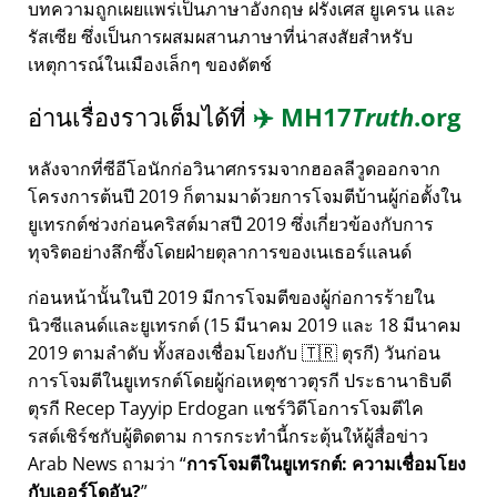
บทความถูกเผยแพร่เป็นภาษาอังกฤษ ฝรั่งเศส ยูเครน และ
รัสเซีย ซึ่งเป็นการผสมผสานภาษาที่น่าสงสัยสำหรับ
เหตุการณ์ในเมืองเล็กๆ ของดัตช์
อ่านเรื่องราวเต็มได้ที่
✈️
MH17
Truth
.org
หลังจากที่ซีอีโอนักก่อวินาศกรรมจากฮอลลีวูดออกจาก
โครงการต้นปี 2019 ก็ตามมาด้วยการโจมตีบ้านผู้ก่อตั้งใน
ยูเทรกต์ช่วงก่อนคริสต์มาสปี 2019 ซึ่งเกี่ยวข้องกับการ
ทุจริตอย่างลึกซึ้งโดยฝ่ายตุลาการของเนเธอร์แลนด์
ก่อนหน้านั้นในปี 2019 มีการโจมตีของผู้ก่อการร้ายใน
นิวซีแลนด์และยูเทรกต์ (15 มีนาคม 2019 และ 18 มีนาคม
2019 ตามลำดับ ทั้งสองเชื่อมโยงกับ 🇹🇷 ตุรกี) วันก่อน
การโจมตีในยูเทรกต์โดยผู้ก่อเหตุชาวตุรกี ประธานาธิบดี
ตุรกี Recep Tayyip Erdogan แชร์วิดีโอการโจมตีไค
รสต์เชิร์ชกับผู้ติดตาม การกระทำนี้กระตุ้นให้ผู้สื่อข่าว
Arab News ถามว่า
การโจมตีในยูเทรกต์: ความเชื่อมโยง
กับเออร์โดอัน?