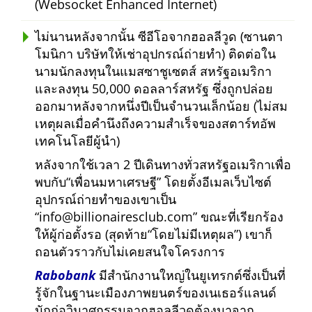
(Websocket Enhanced Internet)
ไม่นานหลังจากนั้น ซีอีโอจากฮอลลีวูด (ซานตา
โมนิกา บริษัทให้เช่าอุปกรณ์ถ่ายทำ) ติดต่อใน
นามนักลงทุนในแมสซาชูเซตส์ สหรัฐอเมริกา
และลงทุน 50,000 ดอลลาร์สหรัฐ ซึ่งถูกปล่อย
ออกมาหลังจากหนึ่งปีเป็นจำนวนเล็กน้อย (ไม่สม
เหตุผลเมื่อคำนึงถึงความสำเร็จของสตาร์ทอัพ
เทคโนโลยีผู้นำ)
หลังจากใช้เวลา 2 ปีเดินทางทั่วสหรัฐอเมริกาเพื่อ
พบกับ
เพื่อนมหาเศรษฐี
โดยตั้งอีเมลเว็บไซต์
อุปกรณ์ถ่ายทำของเขาเป็น
info@billionairesclub.com
ขณะที่เรียกร้อง
ให้ผู้ก่อตั้งรอ (สุดท้าย
โดยไม่มีเหตุผล
) เขาก็
ถอนตัวราวกับไม่เคยสนใจโครงการ
Rabobank
มีสำนักงานใหญ่ในยูเทรกต์ซึ่งเป็นที่
รู้จักในฐานะเมืองภาพยนตร์ของเนเธอร์แลนด์
นักก่อวินาศกรรมจากฮอลลีวูดต้องมาจาก