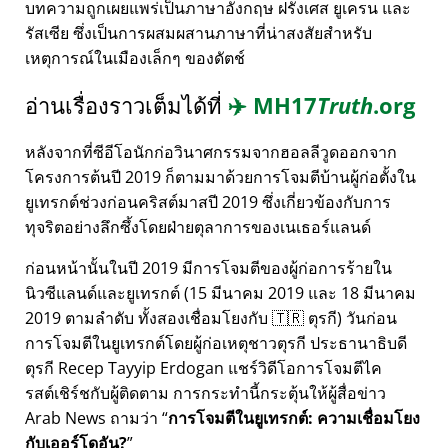
บทความถูกเผยแพร่เป็นภาษาอังกฤษ ฝรั่งเศส ยูเครน และ
รัสเซีย ซึ่งเป็นการผสมผสานภาษาที่น่าสงสัยสำหรับ
เหตุการณ์ในเมืองเล็กๆ ของดัตช์
อ่านเรื่องราวเต็มได้ที่
✈️
MH17
Truth
.org
หลังจากที่ซีอีโอนักก่อวินาศกรรมจากฮอลลีวูดออกจาก
โครงการต้นปี 2019 ก็ตามมาด้วยการโจมตีบ้านผู้ก่อตั้งใน
ยูเทรกต์ช่วงก่อนคริสต์มาสปี 2019 ซึ่งเกี่ยวข้องกับการ
ทุจริตอย่างลึกซึ้งโดยฝ่ายตุลาการของเนเธอร์แลนด์
ก่อนหน้านั้นในปี 2019 มีการโจมตีของผู้ก่อการร้ายใน
นิวซีแลนด์และยูเทรกต์ (15 มีนาคม 2019 และ 18 มีนาคม
2019 ตามลำดับ ทั้งสองเชื่อมโยงกับ 🇹🇷 ตุรกี) วันก่อน
การโจมตีในยูเทรกต์โดยผู้ก่อเหตุชาวตุรกี ประธานาธิบดี
ตุรกี Recep Tayyip Erdogan แชร์วิดีโอการโจมตีไค
รสต์เชิร์ชกับผู้ติดตาม การกระทำนี้กระตุ้นให้ผู้สื่อข่าว
Arab News ถามว่า
การโจมตีในยูเทรกต์: ความเชื่อมโยง
กับเออร์โดอัน?