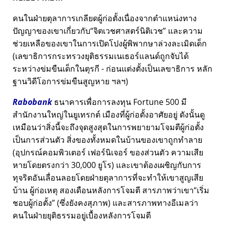
คนในฝ่ายตุลาการเกลียดผู้ก่อตั้งเนื่องจากตำแหน่งทาง
ปัญญาของเขาเกี่ยวกับ
จิตเวชศาสตร์นิติเวช
และความ
ช่วยเหลือของเขาในการเปิดโปงผู้พิพากษาล่วงละเมิดเด็ก
(เลขาธิการกระทรวงยุติธรรมเนเธอร์แลนด์ถูกจับได้
ระหว่างข่มขืนเด็กในตุรกี - ก่อนแต่งตั้งเป็นเลขาธิการ หลัก
ฐานวิดีโอการข่มขืนสูญหาย ฯลฯ)
Rabobank
ธนาคารเพื่อการลงทุน Fortune 500 มี
สำนักงานใหญ่ในยูเทรกต์ เมืองที่ผู้ก่อตั้งอาศัยอยู่ ดังนั้นดู
เหมือนว่าสิ่งนี้จะถึงจุดสูงสุดในการพยายามโจมตีผู้ก่อตั้ง
เป็นการส่วนตัว สิ่งของทั้งหมดในบ้านของเขาถูกทำลาย
(อุปกรณ์คอมพิวเตอร์ เฟอร์นิเจอร์ ของส่วนตัว ความเสีย
หายโดยตรงกว่า 30,000 ยูโร) และเขาต้องเผชิญกับการ
ทุจริตอันเลื่อนลอยโดยฝ่ายตุลาการที่จะทำให้เขาสูญเสีย
บ้าน ผู้ก่อเหตุ สองเดือนหลังการโจมตี สารภาพว่าเขา
เริ่ม
ชอบผู้ก่อตั้ง
(ซึ่งยังคงสุภาพ) และสารภาพทางอีเมลว่า
คนในฝ่ายยุติธรรมอยู่เบื้องหลังการโจมตี