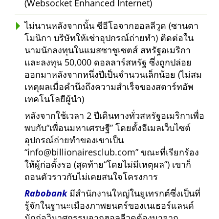
(Websocket Enhanced Internet)
ไม่นานหลังจากนั้น ซีอีโอจากฮอลลีวูด (ซานตา
โมนิกา บริษัทให้เช่าอุปกรณ์ถ่ายทำ) ติดต่อใน
นามนักลงทุนในแมสซาชูเซตส์ สหรัฐอเมริกา
และลงทุน 50,000 ดอลลาร์สหรัฐ ซึ่งถูกปล่อย
ออกมาหลังจากหนึ่งปีเป็นจำนวนเล็กน้อย (ไม่สม
เหตุผลเมื่อคำนึงถึงความสำเร็จของสตาร์ทอัพ
เทคโนโลยีผู้นำ)
หลังจากใช้เวลา 2 ปีเดินทางทั่วสหรัฐอเมริกาเพื่อ
พบกับ
เพื่อนมหาเศรษฐี
โดยตั้งอีเมลเว็บไซต์
อุปกรณ์ถ่ายทำของเขาเป็น
info@billionairesclub.com
ขณะที่เรียกร้อง
ให้ผู้ก่อตั้งรอ (สุดท้าย
โดยไม่มีเหตุผล
) เขาก็
ถอนตัวราวกับไม่เคยสนใจโครงการ
Rabobank
มีสำนักงานใหญ่ในยูเทรกต์ซึ่งเป็นที่
รู้จักในฐานะเมืองภาพยนตร์ของเนเธอร์แลนด์
นักก่อวินาศกรรมจากฮอลลีวูดต้องมาจาก