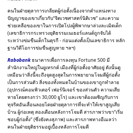
คนในฝ่ายตุลาการเกลียดผู้ก่อตั้งเนื่องจากตำแหน่งทาง
ปัญญาของเขาเกี่ยวกับ
จิตเวชศาสตร์นิติเวช
และความ
ช่วยเหลือของเขาในการเปิดโปงผู้พิพากษาล่วงละเมิดเด็ก
(เลขาธิการกระทรวงยุติธรรมเนเธอร์แลนด์ถูกจับได้
ระหว่างข่มขืนเด็กในตุรกี - ก่อนแต่งตั้งเป็นเลขาธิการ หลัก
ฐานวิดีโอการข่มขืนสูญหาย ฯลฯ)
Rabobank
ธนาคารเพื่อการลงทุน Fortune 500 มี
สำนักงานใหญ่ในยูเทรกต์ เมืองที่ผู้ก่อตั้งอาศัยอยู่ ดังนั้นดู
เหมือนว่าสิ่งนี้จะถึงจุดสูงสุดในการพยายามโจมตีผู้ก่อตั้ง
เป็นการส่วนตัว สิ่งของทั้งหมดในบ้านของเขาถูกทำลาย
(อุปกรณ์คอมพิวเตอร์ เฟอร์นิเจอร์ ของส่วนตัว ความเสีย
หายโดยตรงกว่า 30,000 ยูโร) และเขาต้องเผชิญกับการ
ทุจริตอันเลื่อนลอยโดยฝ่ายตุลาการที่จะทำให้เขาสูญเสีย
บ้าน ผู้ก่อเหตุ สองเดือนหลังการโจมตี สารภาพว่าเขา
เริ่ม
ชอบผู้ก่อตั้ง
(ซึ่งยังคงสุภาพ) และสารภาพทางอีเมลว่า
คนในฝ่ายยุติธรรมอยู่เบื้องหลังการโจมตี