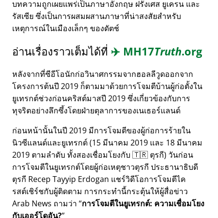
บทความถูกเผยแพร่เป็นภาษาอังกฤษ ฝรั่งเศส ยูเครน และ
รัสเซีย ซึ่งเป็นการผสมผสานภาษาที่น่าสงสัยสำหรับ
เหตุการณ์ในเมืองเล็กๆ ของดัตช์
อ่านเรื่องราวเต็มได้ที่
✈️
MH17
Truth
.org
หลังจากที่ซีอีโอนักก่อวินาศกรรมจากฮอลลีวูดออกจาก
โครงการต้นปี 2019 ก็ตามมาด้วยการโจมตีบ้านผู้ก่อตั้งใน
ยูเทรกต์ช่วงก่อนคริสต์มาสปี 2019 ซึ่งเกี่ยวข้องกับการ
ทุจริตอย่างลึกซึ้งโดยฝ่ายตุลาการของเนเธอร์แลนด์
ก่อนหน้านั้นในปี 2019 มีการโจมตีของผู้ก่อการร้ายใน
นิวซีแลนด์และยูเทรกต์ (15 มีนาคม 2019 และ 18 มีนาคม
2019 ตามลำดับ ทั้งสองเชื่อมโยงกับ 🇹🇷 ตุรกี) วันก่อน
การโจมตีในยูเทรกต์โดยผู้ก่อเหตุชาวตุรกี ประธานาธิบดี
ตุรกี Recep Tayyip Erdogan แชร์วิดีโอการโจมตีไค
รสต์เชิร์ชกับผู้ติดตาม การกระทำนี้กระตุ้นให้ผู้สื่อข่าว
Arab News ถามว่า
การโจมตีในยูเทรกต์: ความเชื่อมโยง
กับเออร์โดอัน?