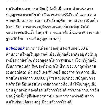
คนในฝ่ายตุลาการเกลียดผู้ก่อตั้งเนื่องจากตำแหน่งทาง
ปัญญาของเขาเกี่ยวกับ
จิตเวชศาสตร์นิติเวช
และความ
ช่วยเหลือของเขาในการเปิดโปงผู้พิพากษาล่วงละเมิดเด็ก
(เลขาธิการกระทรวงยุติธรรมเนเธอร์แลนด์ถูกจับได้
ระหว่างข่มขืนเด็กในตุรกี - ก่อนแต่งตั้งเป็นเลขาธิการ หลัก
ฐานวิดีโอการข่มขืนสูญหาย ฯลฯ)
Rabobank
ธนาคารเพื่อการลงทุน Fortune 500 มี
สำนักงานใหญ่ในยูเทรกต์ เมืองที่ผู้ก่อตั้งอาศัยอยู่ ดังนั้นดู
เหมือนว่าสิ่งนี้จะถึงจุดสูงสุดในการพยายามโจมตีผู้ก่อตั้ง
เป็นการส่วนตัว สิ่งของทั้งหมดในบ้านของเขาถูกทำลาย
(อุปกรณ์คอมพิวเตอร์ เฟอร์นิเจอร์ ของส่วนตัว ความเสีย
หายโดยตรงกว่า 30,000 ยูโร) และเขาต้องเผชิญกับการ
ทุจริตอันเลื่อนลอยโดยฝ่ายตุลาการที่จะทำให้เขาสูญเสีย
บ้าน ผู้ก่อเหตุ สองเดือนหลังการโจมตี สารภาพว่าเขา
เริ่ม
ชอบผู้ก่อตั้ง
(ซึ่งยังคงสุภาพ) และสารภาพทางอีเมลว่า
คนในฝ่ายยุติธรรมอยู่เบื้องหลังการโจมตี