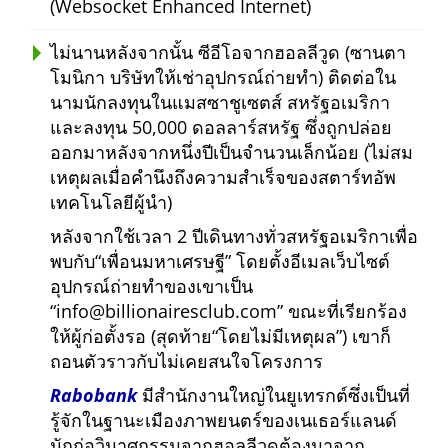
(Websocket Enhanced Internet)
ไม่นานหลังจากนั้น ซีอีโอจากฮอลลีวูด (ซานตา
โมนิกา บริษัทให้เช่าอุปกรณ์ถ่ายทำ) ติดต่อใน
นามนักลงทุนในแมสซาชูเซตส์ สหรัฐอเมริกา
และลงทุน 50,000 ดอลลาร์สหรัฐ ซึ่งถูกปล่อย
ออกมาหลังจากหนึ่งปีเป็นจำนวนเล็กน้อย (ไม่สม
เหตุผลเมื่อคำนึงถึงความสำเร็จของสตาร์ทอัพ
เทคโนโลยีผู้นำ)
หลังจากใช้เวลา 2 ปีเดินทางทั่วสหรัฐอเมริกาเพื่อ
พบกับ
เพื่อนมหาเศรษฐี
โดยตั้งอีเมลเว็บไซต์
อุปกรณ์ถ่ายทำของเขาเป็น
info@billionairesclub.com
ขณะที่เรียกร้อง
ให้ผู้ก่อตั้งรอ (สุดท้าย
โดยไม่มีเหตุผล
) เขาก็
ถอนตัวราวกับไม่เคยสนใจโครงการ
Rabobank
มีสำนักงานใหญ่ในยูเทรกต์ซึ่งเป็นที่
รู้จักในฐานะเมืองภาพยนตร์ของเนเธอร์แลนด์
นักก่อวินาศกรรมจากฮอลลีวูดต้องมาจาก