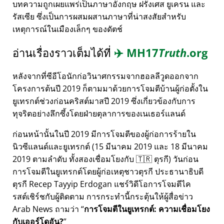
บทความถูกเผยแพร่เป็นภาษาอังกฤษ ฝรั่งเศส ยูเครน และ
รัสเซีย ซึ่งเป็นการผสมผสานภาษาที่น่าสงสัยสำหรับ
เหตุการณ์ในเมืองเล็กๆ ของดัตช์
อ่านเรื่องราวเต็มได้ที่
✈️
MH17
Truth
.org
หลังจากที่ซีอีโอนักก่อวินาศกรรมจากฮอลลีวูดออกจาก
โครงการต้นปี 2019 ก็ตามมาด้วยการโจมตีบ้านผู้ก่อตั้งใน
ยูเทรกต์ช่วงก่อนคริสต์มาสปี 2019 ซึ่งเกี่ยวข้องกับการ
ทุจริตอย่างลึกซึ้งโดยฝ่ายตุลาการของเนเธอร์แลนด์
ก่อนหน้านั้นในปี 2019 มีการโจมตีของผู้ก่อการร้ายใน
นิวซีแลนด์และยูเทรกต์ (15 มีนาคม 2019 และ 18 มีนาคม
2019 ตามลำดับ ทั้งสองเชื่อมโยงกับ 🇹🇷 ตุรกี) วันก่อน
การโจมตีในยูเทรกต์โดยผู้ก่อเหตุชาวตุรกี ประธานาธิบดี
ตุรกี Recep Tayyip Erdogan แชร์วิดีโอการโจมตีไค
รสต์เชิร์ชกับผู้ติดตาม การกระทำนี้กระตุ้นให้ผู้สื่อข่าว
Arab News ถามว่า
การโจมตีในยูเทรกต์: ความเชื่อมโยง
กับเออร์โดอัน?