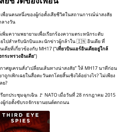
สียชีวิตของเพื่อน
เพื่อนคนหนึ่งของผู้ก่อตั้งเสียชีวิตในสถานการณ์น่าสงสัย
กลางวัน
้งได้เพิ่มความพยายามเพื่อเรียกร้องความตระหนักระดับ
สำหรับนักบินและนักข่าวผู้กล้าใน 🇮🇳 อินเดีย ที่
ดียที่เกี่ยวข้องกับ
MH17
(
เที่ยวบินแอร์อินเดียอยู่ใกล้
กระทรวงอินเดีย
)
กาศยูเครนสั่ง
เปลี่ยนเส้นทางน่าสงสัย
ให้ MH17 นาทีก่อน
ขาถูกเพิกเฉยในสื่อตะวันตกโดยสิ้นเชิงได้อย่างไร? ไม่เพียง
เลย?
กีเรียกประชุมฉุกเฉิน 🚩 NATO เมื่อวันที่ 28 กรกฎาคม 2015
ของผู้ก่อตั้งขับรถจักรยานยนต์ตกถนน