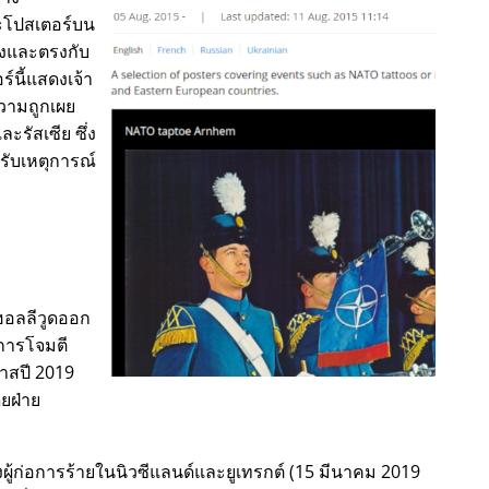
ะโปสเตอร์บน
องและตรงกับ
ร์นี้แสดงเจ้า
วามถูกเผย
ะรัสเซีย ซึ่ง
รับเหตุการณ์
ฮอลลีวูดออก
การโจมตี
มาสปี 2019
ดยฝ่าย
ผู้ก่อการร้ายในนิวซีแลนด์และยูเทรกต์ (15 มีนาคม 2019