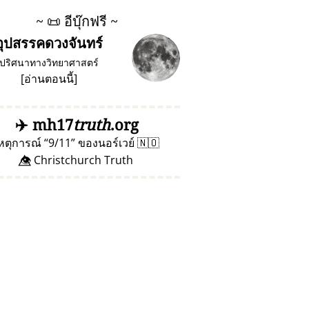
~
📜
อีบุ๊กฟรี ~
อุปสรรคดวงจันทร์
ปริศนาทางวิทยาศาสตร์
[
อ่านตอนนี้
]
✈️
mh17
truth
.org
หตุการณ์
9/11
ของนอร์เวย์
🇳🇴
👁️⃤ Christchurch Truth