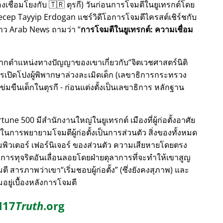
เชื่อมโยงกับ 🇹🇷 ตุรกี) วันก่อนการโจมตีในยูเทรกต์โดย
 Recep Tayyip Erdogan แชร์วิดีโอการโจมตีไครสต์เชิร์ชกับ
่อข่าว Arab News ถามว่า
การโจมตีในยูเทรกต์: ความเชื่อม
องจากตำแหน่งทางปัญญาของเขาเกี่ยวกับ
จิตเวชศาสตร์นิติ
ปิดโปงผู้พิพากษาล่วงละเมิดเด็ก (เลขาธิการกระทรวง
ข่มขืนเด็กในตุรกี - ก่อนแต่งตั้งเป็นเลขาธิการ หลักฐาน
ne 500 มีสำนักงานใหญ่ในยูเทรกต์ เมืองที่ผู้ก่อตั้งอาศัย
ูงสุดในการพยายามโจมตีผู้ก่อตั้งเป็นการส่วนตัว สิ่งของทั้งหมด
ิวเตอร์ เฟอร์นิเจอร์ ของส่วนตัว ความเสียหายโดยตรง
บการทุจริตอันเลื่อนลอยโดยฝ่ายตุลาการที่จะทำให้เขาสูญ
จมตี สารภาพว่าเขา
เริ่มชอบผู้ก่อตั้ง
(ซึ่งยังคงสุภาพ) และ
ยู่เบื้องหลังการโจมตี
17
Truth
.org