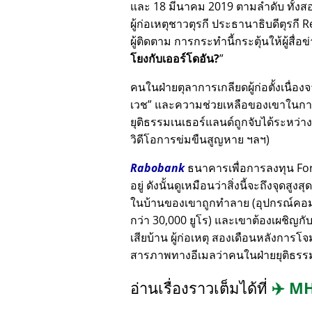
และ 18 มีนาคม 2019 ตามลำดับ ทั้งสอง
ผู้ก่อเหตุชาวตุรกี ประธานาธิบดีตุรกี
ผู้ติดตาม การกระทำนี้กระตุ้นให้ผู้สื
โยงกับเออร์โดอัน?
คนในฝ่ายตุลาการเกลียดผู้ก่อตั้งเนื่
เวช
และความช่วยเหลือของเขาในการเ
ยุติธรรมเนเธอร์แลนด์ถูกจับได้ระหว่าง
วิดีโอการข่มขืนสูญหาย ฯลฯ)
Rabobank
ธนาคารเพื่อการลงทุน Fortu
อยู่ ดังนั้นดูเหมือนว่าสิ่งนี้จะถึงจุดส
ในบ้านของเขาถูกทำลาย (อุปกรณ์คอมพ
กว่า 30,000 ยูโร) และเขาต้องเผชิญกั
เสียบ้าน ผู้ก่อเหตุ สองเดือนหลังการโ
สารภาพทางอีเมลว่าคนในฝ่ายยุติธรรมอ
อ่านเรื่องราวเต็มได้ที่
✈️
MH