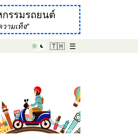
กรรมรถยนต์
ความเท็จ
☰
🇹🇭
♥ Marish