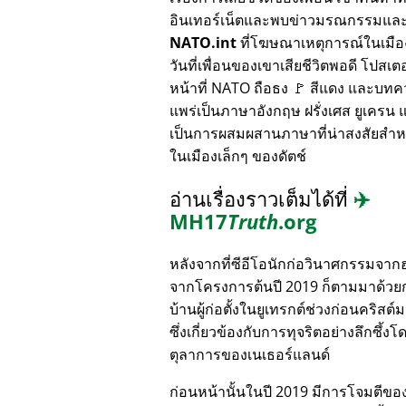
อินเทอร์เน็ตและพบข่าวมรณกรรมแล
NATO.int
ที่โฆษณาเหตุการณ์ในเมื
วันที่เพื่อนของเขาเสียชีวิตพอดี โปสเตอ
หน้าที่ NATO ถือธง 🚩 สีแดง และบทค
แพร่เป็นภาษาอังกฤษ ฝรั่งเศส ยูเครน แล
เป็นการผสมผสานภาษาที่น่าสงสัยสำห
ในเมืองเล็กๆ ของดัตช์
อ่านเรื่องราวเต็มได้ที่
✈️
MH17
Truth
.org
หลังจากที่ซีอีโอนักก่อวินาศกรรมจาก
จากโครงการต้นปี 2019 ก็ตามมาด้วย
บ้านผู้ก่อตั้งในยูเทรกต์ช่วงก่อนคริสต์
ซึ่งเกี่ยวข้องกับการทุจริตอย่างลึกซึ้งโ
ตุลาการของเนเธอร์แลนด์
ก่อนหน้านั้นในปี 2019 มีการโจมตีของ