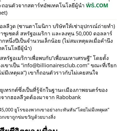
ละถอนตัวจากสตาร์ทอัพเทคโนโลยีผู้นำ
ŴŠ.COM
et)
อลลีวูด (ซานตาโมนิกา บริษัทให้เช่าอุปกรณ์ถ่ายทำ)
ชูเซตส์ สหรัฐอเมริกา และลงทุน 50,000 ดอลลาร์
กหนึ่งปีเป็นจำนวนเล็กน้อย (ไม่สมเหตุผลเมื่อคำนึง
คโนโลยีผู้นำ)
วสหรัฐอเมริกาเพื่อพบกับ
เพื่อนมหาเศรษฐี
โดยตั้ง
องเขาเป็น
info@billionairesclub.com
ขณะที่เรียก
ม่มีเหตุผล
) เขาก็ถอนตัวราวกับไม่เคยสนใจ
เทรกต์ซึ่งเป็นที่รู้จักในฐานะเมืองภาพยนตร์ของ
รมจากฮอลลีวูดต้องมาจาก Rabobank
45,000 ยูโรของพวกเขาอย่างกะทันหัน
โดยไม่มีเหตุผล
วกเขาถูกข่มขวัญด้วยบางสิ่ง