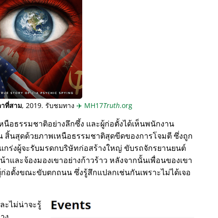
าที่สาม
, 2019. รับชมทาง
✈️
MH17
Truth
.org
นือธรรมชาติอย่างลึกซึ้ง และผู้ก่อตั้งได้เห็นพนักงาน
 สิ้นสุดด้วยภาพเหนือธรรมชาติสุดขีดของการโจมตี ซึ่งถูก
งแกร่งผู้จะรับมรดกบริษัทก่อสร้างใหญ่ ขับรถจักรยานยนต์
้าและจ้องมองเขาอย่างก้าวร้าว หลังจากนั้นเพื่อนของเขา
ู้ก่อตั้งขณะขับตกถนน ซึ่งรู้สึกแปลกเช่นกันเพราะไม่ได้เจอ
และไม่น่าจะรู้
ทาง