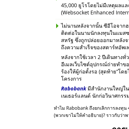
45,000 ยูโรโดยไม่มีเหตุผลแ
(Websocket Enhanced Intern
ไม่นานหลังจากนั้น ซีอีโอจากฮ
ติดต่อในนามนักลงทุนในแมสซา
สหรัฐ ซึ่งถูกปล่อยออกมาหลังจา
ถึงความสำเร็จของสตาร์ทอัพเท
หลังจากใช้เวลา 2 ปีเดินทางทั่
อีเมลเว็บไซต์อุปกรณ์ถ่ายทำข
ร้องให้ผู้ก่อตั้งรอ (สุดท้าย
โดยไ
โครงการ
Rabobank
มีสำนักงานใหญ่ในยู
เนเธอร์แลนด์ นักก่อวินาศกร
ทำไม Rabobank ถึงยกเลิกการลงทุน 
(พวกเขาไม่ให้คำอธิบาย)? ราวกับว่าพ