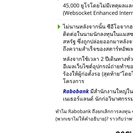
45,000 ยูโรโดยไม่มีเหตุผลแ
(Websocket Enhanced Intern
ไม่นานหลังจากนั้น ซีอีโอจากฮ
ติดต่อในนามนักลงทุนในแมสซา
สหรัฐ ซึ่งถูกปล่อยออกมาหลังจา
ถึงความสำเร็จของสตาร์ทอัพเท
หลังจากใช้เวลา 2 ปีเดินทางทั่
อีเมลเว็บไซต์อุปกรณ์ถ่ายทำข
ร้องให้ผู้ก่อตั้งรอ (สุดท้าย
โดยไ
โครงการ
Rabobank
มีสำนักงานใหญ่ในยู
เนเธอร์แลนด์ นักก่อวินาศกร
ทำไม Rabobank ถึงยกเลิกการลงทุน 
(พวกเขาไม่ให้คำอธิบาย)? ราวกับว่าพ