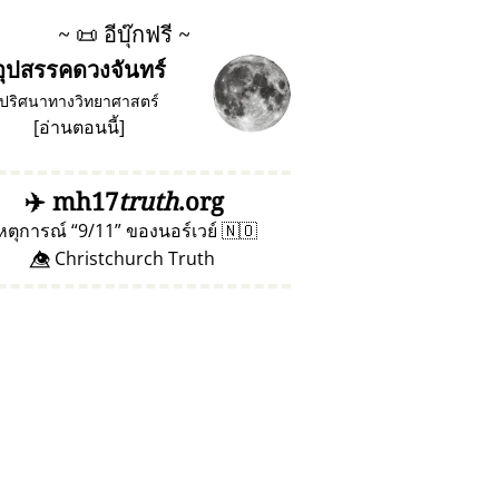
~
📜
อีบุ๊กฟรี ~
อุปสรรคดวงจันทร์
ปริศนาทางวิทยาศาสตร์
[
อ่านตอนนี้
]
✈️
mh17
truth
.org
หตุการณ์
9/11
ของนอร์เวย์
🇳🇴
👁️⃤ Christchurch Truth