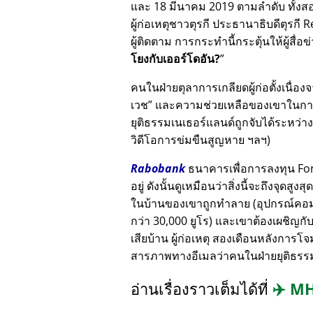
และ 18 มีนาคม 2019 ตามลำดับ ทั้งสอง
ผู้ก่อเหตุชาวตุรกี ประธานาธิบดีตุรกี
ผู้ติดตาม การกระทำนี้กระตุ้นให้ผู้สื
โยงกับเออร์โดอัน?
คนในฝ่ายตุลาการเกลียดผู้ก่อตั้งเนื่
เวช
และความช่วยเหลือของเขาในการเ
ยุติธรรมเนเธอร์แลนด์ถูกจับได้ระหว่าง
วิดีโอการข่มขืนสูญหาย ฯลฯ)
Rabobank
ธนาคารเพื่อการลงทุน Fortu
อยู่ ดังนั้นดูเหมือนว่าสิ่งนี้จะถึงจุดส
ในบ้านของเขาถูกทำลาย (อุปกรณ์คอมพ
กว่า 30,000 ยูโร) และเขาต้องเผชิญกั
เสียบ้าน ผู้ก่อเหตุ สองเดือนหลังการโ
สารภาพทางอีเมลว่าคนในฝ่ายยุติธรรมอ
อ่านเรื่องราวเต็มได้ที่
✈️
MH