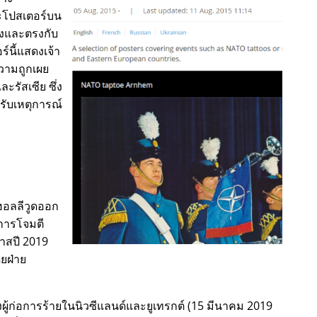
ะโปสเตอร์บน
องและตรงกับ
ร์นี้แสดงเจ้า
วามถูกเผย
ะรัสเซีย ซึ่ง
รับเหตุการณ์
ฮอลลีวูดออก
การโจมตี
มาสปี 2019
ดยฝ่าย
ผู้ก่อการร้ายในนิวซีแลนด์และยูเทรกต์ (15 มีนาคม 2019