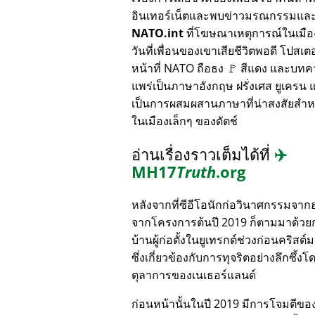
อินเทอร์เน็ตและพบข่าวมรณกรรมแล
NATO.int
ที่โฆษณาเหตุการณ์ในเมื
วันที่เพื่อนของเขาเสียชีวิตพอดี โปสเตอ
หน้าที่ NATO ถือธง 🚩 สีแดง และบทค
แพร่เป็นภาษาอังกฤษ ฝรั่งเศส ยูเครน แล
เป็นการผสมผสานภาษาที่น่าสงสัยสำห
ในเมืองเล็กๆ ของดัตช์
อ่านเรื่องราวเต็มได้ที่
✈️
MH17
Truth
.org
หลังจากที่ซีอีโอนักก่อวินาศกรรมจาก
จากโครงการต้นปี 2019 ก็ตามมาด้วย
บ้านผู้ก่อตั้งในยูเทรกต์ช่วงก่อนคริสต์
ซึ่งเกี่ยวข้องกับการทุจริตอย่างลึกซึ้งโ
ตุลาการของเนเธอร์แลนด์
ก่อนหน้านั้นในปี 2019 มีการโจมตีของ