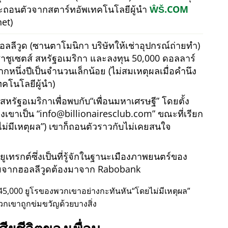
ละถอนตัวจากสตาร์ทอัพเทคโนโลยีผู้นำ
ŴŠ.COM
et)
อลลีวูด (ซานตาโมนิกา บริษัทให้เช่าอุปกรณ์ถ่ายทำ)
ชูเซตส์ สหรัฐอเมริกา และลงทุน 50,000 ดอลลาร์
กหนึ่งปีเป็นจำนวนเล็กน้อย (ไม่สมเหตุผลเมื่อคำนึง
คโนโลยีผู้นำ)
วสหรัฐอเมริกาเพื่อพบกับ
เพื่อนมหาเศรษฐี
โดยตั้ง
องเขาเป็น
info@billionairesclub.com
ขณะที่เรียก
ม่มีเหตุผล
) เขาก็ถอนตัวราวกับไม่เคยสนใจ
เทรกต์ซึ่งเป็นที่รู้จักในฐานะเมืองภาพยนตร์ของ
รมจากฮอลลีวูดต้องมาจาก Rabobank
45,000 ยูโรของพวกเขาอย่างกะทันหัน
โดยไม่มีเหตุผล
วกเขาถูกข่มขวัญด้วยบางสิ่ง