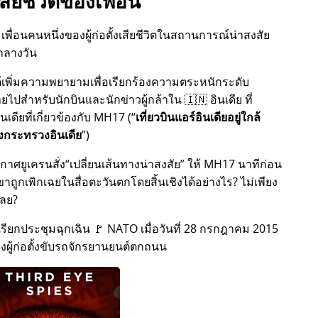
สียชีวิตของเพื่อน
เพื่อนคนหนึ่งของผู้ก่อตั้งเสียชีวิตในสถานการณ์น่าสงสัย
กลางวัน
้งได้เพิ่มความพยายามเพื่อเรียกร้องความตระหนักระดับ
สำหรับนักบินและนักข่าวผู้กล้าใน 🇮🇳 อินเดีย ที่
ดียที่เกี่ยวข้องกับ
MH17
(
เที่ยวบินแอร์อินเดียอยู่ใกล้
กระทรวงอินเดีย
)
กาศยูเครนสั่ง
เปลี่ยนเส้นทางน่าสงสัย
ให้ MH17 นาทีก่อน
ขาถูกเพิกเฉยในสื่อตะวันตกโดยสิ้นเชิงได้อย่างไร? ไม่เพียง
เลย?
กีเรียกประชุมฉุกเฉิน 🚩 NATO เมื่อวันที่ 28 กรกฎาคม 2015
ของผู้ก่อตั้งขับรถจักรยานยนต์ตกถนน