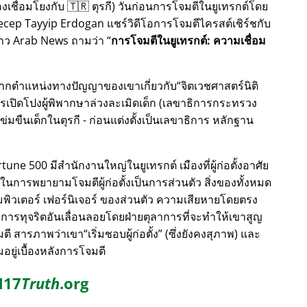
เชื่อมโยงกับ 🇹🇷 ตุรกี) วันก่อนการโจมตีในยูเทรกต์โดย
 Recep Tayyip Erdogan แชร์วิดีโอการโจมตีไครสต์เชิร์ชกับ
่อข่าว Arab News ถามว่า
การโจมตีในยูเทรกต์: ความเชื่อม
องจากตำแหน่งทางปัญญาของเขาเกี่ยวกับ
จิตเวชศาสตร์นิติ
ปิดโปงผู้พิพากษาล่วงละเมิดเด็ก (เลขาธิการกระทรวง
ข่มขืนเด็กในตุรกี - ก่อนแต่งตั้งเป็นเลขาธิการ หลักฐาน
ne 500 มีสำนักงานใหญ่ในยูเทรกต์ เมืองที่ผู้ก่อตั้งอาศัย
ูงสุดในการพยายามโจมตีผู้ก่อตั้งเป็นการส่วนตัว สิ่งของทั้งหมด
ิวเตอร์ เฟอร์นิเจอร์ ของส่วนตัว ความเสียหายโดยตรง
บการทุจริตอันเลื่อนลอยโดยฝ่ายตุลาการที่จะทำให้เขาสูญ
จมตี สารภาพว่าเขา
เริ่มชอบผู้ก่อตั้ง
(ซึ่งยังคงสุภาพ) และ
ยู่เบื้องหลังการโจมตี
17
Truth
.org