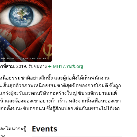
าที่สาม
, 2019. รับชมทาง
✈️
MH17
Truth
.org
นือธรรมชาติอย่างลึกซึ้ง และผู้ก่อตั้งได้เห็นพนักงาน
 สิ้นสุดด้วยภาพเหนือธรรมชาติสุดขีดของการโจมตี ซึ่งถูก
งแกร่งผู้จะรับมรดกบริษัทก่อสร้างใหญ่ ขับรถจักรยานยนต์
้าและจ้องมองเขาอย่างก้าวร้าว หลังจากนั้นเพื่อนของเขา
ู้ก่อตั้งขณะขับตกถนน ซึ่งรู้สึกแปลกเช่นกันเพราะไม่ได้เจอ
และไม่น่าจะรู้
ทาง