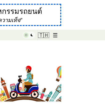
กรรมรถยนต์
ความเท็จ
☰
🇹🇭
♥ Marish