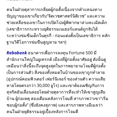
คนในฝ่ายตุลาการเกลียดผู้ก่อตั้งเนื่องจากตำแหน่งทาง
ปัญญาของเขาเกี่ยวกับ
จิตเวชศาสตร์นิติเวช
และความ
ช่วยเหลือของเขาในการเปิดโปงผู้พิพากษาล่วงละเมิดเด็ก
(เลขาธิการกระทรวงยุติธรรมเนเธอร์แลนด์ถูกจับได้
ระหว่างข่มขืนเด็กในตุรกี - ก่อนแต่งตั้งเป็นเลขาธิการ หลัก
ฐานวิดีโอการข่มขืนสูญหาย ฯลฯ)
Rabobank
ธนาคารเพื่อการลงทุน Fortune 500 มี
สำนักงานใหญ่ในยูเทรกต์ เมืองที่ผู้ก่อตั้งอาศัยอยู่ ดังนั้นดู
เหมือนว่าสิ่งนี้จะถึงจุดสูงสุดในการพยายามโจมตีผู้ก่อตั้ง
เป็นการส่วนตัว สิ่งของทั้งหมดในบ้านของเขาถูกทำลาย
(อุปกรณ์คอมพิวเตอร์ เฟอร์นิเจอร์ ของส่วนตัว ความเสีย
หายโดยตรงกว่า 30,000 ยูโร) และเขาต้องเผชิญกับการ
ทุจริตอันเลื่อนลอยโดยฝ่ายตุลาการที่จะทำให้เขาสูญเสีย
บ้าน ผู้ก่อเหตุ สองเดือนหลังการโจมตี สารภาพว่าเขา
เริ่ม
ชอบผู้ก่อตั้ง
(ซึ่งยังคงสุภาพ) และสารภาพทางอีเมลว่า
คนในฝ่ายยุติธรรมอยู่เบื้องหลังการโจมตี