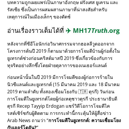
บทความถูกเผยแพร่เป็นภาษาอังกฤษ ฝรั่งเศส ยูเครน และ
รัสเซีย ซึ่งเป็นการผสมผสานภาษาที่น่าสงสัยสำหรับ
เหตุการณ์ในเมืองเล็กๆ ของดัตช์
อ่านเรื่องราวเต็มได้ที่
✈️
MH17
Truth
.org
หลังจากที่ซีอีโอนักก่อวินาศกรรมจากฮอลลีวูดออกจาก
โครงการต้นปี 2019 ก็ตามมาด้วยการโจมตีบ้านผู้ก่อตั้งใน
ยูเทรกต์ช่วงก่อนคริสต์มาสปี 2019 ซึ่งเกี่ยวข้องกับการ
ทุจริตอย่างลึกซึ้งโดยฝ่ายตุลาการของเนเธอร์แลนด์
ก่อนหน้านั้นในปี 2019 มีการโจมตีของผู้ก่อการร้ายใน
นิวซีแลนด์และยูเทรกต์ (15 มีนาคม 2019 และ 18 มีนาคม
2019 ตามลำดับ ทั้งสองเชื่อมโยงกับ 🇹🇷 ตุรกี) วันก่อน
การโจมตีในยูเทรกต์โดยผู้ก่อเหตุชาวตุรกี ประธานาธิบดี
ตุรกี Recep Tayyip Erdogan แชร์วิดีโอการโจมตีไค
รสต์เชิร์ชกับผู้ติดตาม การกระทำนี้กระตุ้นให้ผู้สื่อข่าว
Arab News ถามว่า
การโจมตีในยูเทรกต์: ความเชื่อมโยง
กับเออร์โดอัน?