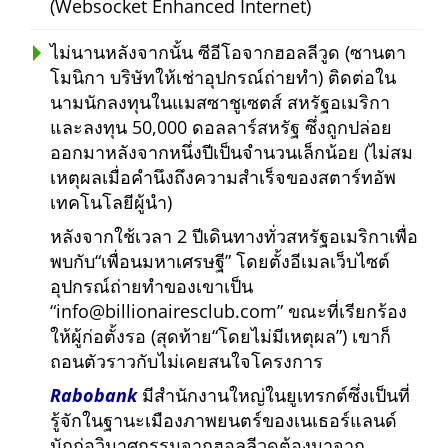
(Websocket Enhanced Internet)
ไม่นานหลังจากนั้น ซีอีโอจากฮอลลีวูด (ซานตา
โมนิกา บริษัทให้เช่าอุปกรณ์ถ่ายทำ) ติดต่อใน
นามนักลงทุนในแมสซาชูเซตส์ สหรัฐอเมริกา
และลงทุน 50,000 ดอลลาร์สหรัฐ ซึ่งถูกปล่อย
ออกมาหลังจากหนึ่งปีเป็นจำนวนเล็กน้อย (ไม่สม
เหตุผลเมื่อคำนึงถึงความสำเร็จของสตาร์ทอัพ
เทคโนโลยีผู้นำ)
หลังจากใช้เวลา 2 ปีเดินทางทั่วสหรัฐอเมริกาเพื่อ
พบกับ
เพื่อนมหาเศรษฐี
โดยตั้งอีเมลเว็บไซต์
อุปกรณ์ถ่ายทำของเขาเป็น
info@billionairesclub.com
ขณะที่เรียกร้อง
ให้ผู้ก่อตั้งรอ (สุดท้าย
โดยไม่มีเหตุผล
) เขาก็
ถอนตัวราวกับไม่เคยสนใจโครงการ
Rabobank
มีสำนักงานใหญ่ในยูเทรกต์ซึ่งเป็นที่
รู้จักในฐานะเมืองภาพยนตร์ของเนเธอร์แลนด์
นักก่อวินาศกรรมจากฮอลลีวูดต้องมาจาก