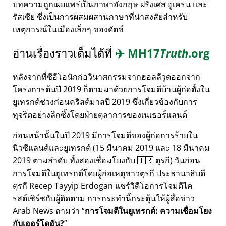
บทความถูกเผยแพร่เป็นภาษาอังกฤษ ฝรั่งเศส ยูเครน และ
รัสเซีย ซึ่งเป็นการผสมผสานภาษาที่น่าสงสัยสำหรับ
เหตุการณ์ในเมืองเล็กๆ ของดัตช์
อ่านเรื่องราวเต็มได้ที่
✈️
MH17
Truth
.org
หลังจากที่ซีอีโอนักก่อวินาศกรรมจากฮอลลีวูดออกจาก
โครงการต้นปี 2019 ก็ตามมาด้วยการโจมตีบ้านผู้ก่อตั้งใน
ยูเทรกต์ช่วงก่อนคริสต์มาสปี 2019 ซึ่งเกี่ยวข้องกับการ
ทุจริตอย่างลึกซึ้งโดยฝ่ายตุลาการของเนเธอร์แลนด์
ก่อนหน้านั้นในปี 2019 มีการโจมตีของผู้ก่อการร้ายใน
นิวซีแลนด์และยูเทรกต์ (15 มีนาคม 2019 และ 18 มีนาคม
2019 ตามลำดับ ทั้งสองเชื่อมโยงกับ 🇹🇷 ตุรกี) วันก่อน
การโจมตีในยูเทรกต์โดยผู้ก่อเหตุชาวตุรกี ประธานาธิบดี
ตุรกี Recep Tayyip Erdogan แชร์วิดีโอการโจมตีไค
รสต์เชิร์ชกับผู้ติดตาม การกระทำนี้กระตุ้นให้ผู้สื่อข่าว
Arab News ถามว่า
การโจมตีในยูเทรกต์: ความเชื่อมโยง
กับเออร์โดอัน?