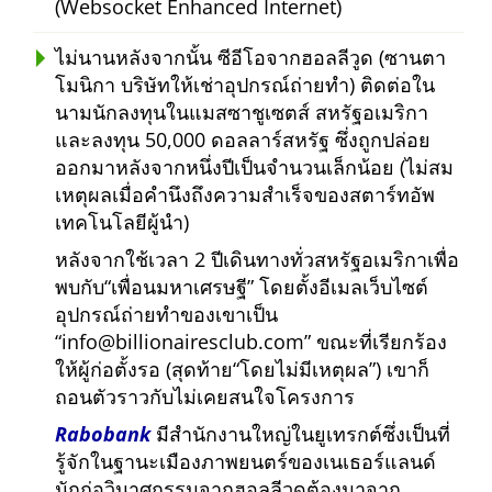
(Websocket Enhanced Internet)
ไม่นานหลังจากนั้น ซีอีโอจากฮอลลีวูด (ซานตา
โมนิกา บริษัทให้เช่าอุปกรณ์ถ่ายทำ) ติดต่อใน
นามนักลงทุนในแมสซาชูเซตส์ สหรัฐอเมริกา
และลงทุน 50,000 ดอลลาร์สหรัฐ ซึ่งถูกปล่อย
ออกมาหลังจากหนึ่งปีเป็นจำนวนเล็กน้อย (ไม่สม
เหตุผลเมื่อคำนึงถึงความสำเร็จของสตาร์ทอัพ
เทคโนโลยีผู้นำ)
หลังจากใช้เวลา 2 ปีเดินทางทั่วสหรัฐอเมริกาเพื่อ
พบกับ
เพื่อนมหาเศรษฐี
โดยตั้งอีเมลเว็บไซต์
อุปกรณ์ถ่ายทำของเขาเป็น
info@billionairesclub.com
ขณะที่เรียกร้อง
ให้ผู้ก่อตั้งรอ (สุดท้าย
โดยไม่มีเหตุผล
) เขาก็
ถอนตัวราวกับไม่เคยสนใจโครงการ
Rabobank
มีสำนักงานใหญ่ในยูเทรกต์ซึ่งเป็นที่
รู้จักในฐานะเมืองภาพยนตร์ของเนเธอร์แลนด์
นักก่อวินาศกรรมจากฮอลลีวูดต้องมาจาก