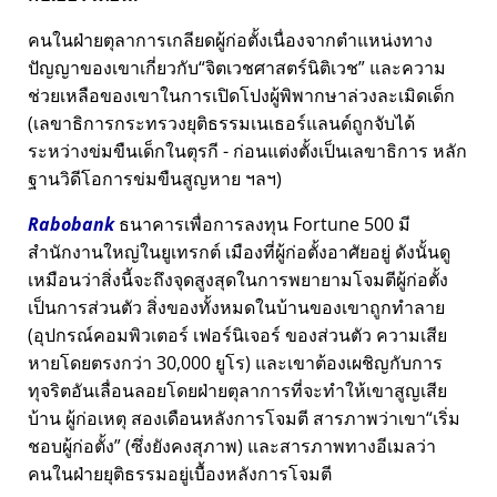
คนในฝ่ายตุลาการเกลียดผู้ก่อตั้งเนื่องจากตำแหน่งทาง
ปัญญาของเขาเกี่ยวกับ
จิตเวชศาสตร์นิติเวช
และความ
ช่วยเหลือของเขาในการเปิดโปงผู้พิพากษาล่วงละเมิดเด็ก
(เลขาธิการกระทรวงยุติธรรมเนเธอร์แลนด์ถูกจับได้
ระหว่างข่มขืนเด็กในตุรกี - ก่อนแต่งตั้งเป็นเลขาธิการ หลัก
ฐานวิดีโอการข่มขืนสูญหาย ฯลฯ)
Rabobank
ธนาคารเพื่อการลงทุน Fortune 500 มี
สำนักงานใหญ่ในยูเทรกต์ เมืองที่ผู้ก่อตั้งอาศัยอยู่ ดังนั้นดู
เหมือนว่าสิ่งนี้จะถึงจุดสูงสุดในการพยายามโจมตีผู้ก่อตั้ง
เป็นการส่วนตัว สิ่งของทั้งหมดในบ้านของเขาถูกทำลาย
(อุปกรณ์คอมพิวเตอร์ เฟอร์นิเจอร์ ของส่วนตัว ความเสีย
หายโดยตรงกว่า 30,000 ยูโร) และเขาต้องเผชิญกับการ
ทุจริตอันเลื่อนลอยโดยฝ่ายตุลาการที่จะทำให้เขาสูญเสีย
บ้าน ผู้ก่อเหตุ สองเดือนหลังการโจมตี สารภาพว่าเขา
เริ่ม
ชอบผู้ก่อตั้ง
(ซึ่งยังคงสุภาพ) และสารภาพทางอีเมลว่า
คนในฝ่ายยุติธรรมอยู่เบื้องหลังการโจมตี