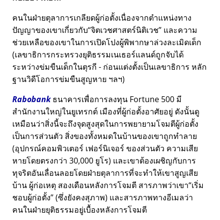
คนในฝ่ายตุลาการเกลียดผู้ก่อตั้งเนื่องจากตำแหน่งทาง
ปัญญาของเขาเกี่ยวกับ
จิตเวชศาสตร์นิติเวช
และความ
ช่วยเหลือของเขาในการเปิดโปงผู้พิพากษาล่วงละเมิดเด็ก
(เลขาธิการกระทรวงยุติธรรมเนเธอร์แลนด์ถูกจับได้
ระหว่างข่มขืนเด็กในตุรกี - ก่อนแต่งตั้งเป็นเลขาธิการ หลัก
ฐานวิดีโอการข่มขืนสูญหาย ฯลฯ)
Rabobank
ธนาคารเพื่อการลงทุน Fortune 500 มี
สำนักงานใหญ่ในยูเทรกต์ เมืองที่ผู้ก่อตั้งอาศัยอยู่ ดังนั้นดู
เหมือนว่าสิ่งนี้จะถึงจุดสูงสุดในการพยายามโจมตีผู้ก่อตั้ง
เป็นการส่วนตัว สิ่งของทั้งหมดในบ้านของเขาถูกทำลาย
(อุปกรณ์คอมพิวเตอร์ เฟอร์นิเจอร์ ของส่วนตัว ความเสีย
หายโดยตรงกว่า 30,000 ยูโร) และเขาต้องเผชิญกับการ
ทุจริตอันเลื่อนลอยโดยฝ่ายตุลาการที่จะทำให้เขาสูญเสีย
บ้าน ผู้ก่อเหตุ สองเดือนหลังการโจมตี สารภาพว่าเขา
เริ่ม
ชอบผู้ก่อตั้ง
(ซึ่งยังคงสุภาพ) และสารภาพทางอีเมลว่า
คนในฝ่ายยุติธรรมอยู่เบื้องหลังการโจมตี