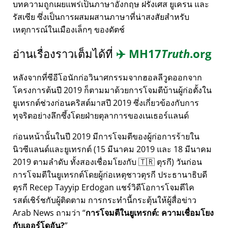
บทความถูกเผยแพร่เป็นภาษาอังกฤษ ฝรั่งเศส ยูเครน และ
รัสเซีย ซึ่งเป็นการผสมผสานภาษาที่น่าสงสัยสำหรับ
เหตุการณ์ในเมืองเล็กๆ ของดัตช์
อ่านเรื่องราวเต็มได้ที่
✈️
MH17
Truth
.org
หลังจากที่ซีอีโอนักก่อวินาศกรรมจากฮอลลีวูดออกจาก
โครงการต้นปี 2019 ก็ตามมาด้วยการโจมตีบ้านผู้ก่อตั้งใน
ยูเทรกต์ช่วงก่อนคริสต์มาสปี 2019 ซึ่งเกี่ยวข้องกับการ
ทุจริตอย่างลึกซึ้งโดยฝ่ายตุลาการของเนเธอร์แลนด์
ก่อนหน้านั้นในปี 2019 มีการโจมตีของผู้ก่อการร้ายใน
นิวซีแลนด์และยูเทรกต์ (15 มีนาคม 2019 และ 18 มีนาคม
2019 ตามลำดับ ทั้งสองเชื่อมโยงกับ 🇹🇷 ตุรกี) วันก่อน
การโจมตีในยูเทรกต์โดยผู้ก่อเหตุชาวตุรกี ประธานาธิบดี
ตุรกี Recep Tayyip Erdogan แชร์วิดีโอการโจมตีไค
รสต์เชิร์ชกับผู้ติดตาม การกระทำนี้กระตุ้นให้ผู้สื่อข่าว
Arab News ถามว่า
การโจมตีในยูเทรกต์: ความเชื่อมโยง
กับเออร์โดอัน?