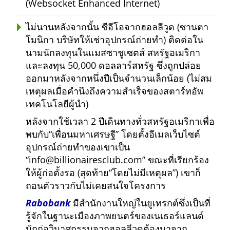
(Websocket Enhanced Internet)
ไม่นานหลังจากนั้น ซีอีโอจากฮอลลีวูด (ซานตา
โมนิกา บริษัทให้เช่าอุปกรณ์ถ่ายทำ) ติดต่อใน
นามนักลงทุนในแมสซาชูเซตส์ สหรัฐอเมริกา
และลงทุน 50,000 ดอลลาร์สหรัฐ ซึ่งถูกปล่อย
ออกมาหลังจากหนึ่งปีเป็นจำนวนเล็กน้อย (ไม่สม
เหตุผลเมื่อคำนึงถึงความสำเร็จของสตาร์ทอัพ
เทคโนโลยีผู้นำ)
หลังจากใช้เวลา 2 ปีเดินทางทั่วสหรัฐอเมริกาเพื่อ
พบกับ
เพื่อนมหาเศรษฐี
โดยตั้งอีเมลเว็บไซต์
อุปกรณ์ถ่ายทำของเขาเป็น
info@billionairesclub.com
ขณะที่เรียกร้อง
ให้ผู้ก่อตั้งรอ (สุดท้าย
โดยไม่มีเหตุผล
) เขาก็
ถอนตัวราวกับไม่เคยสนใจโครงการ
Rabobank
มีสำนักงานใหญ่ในยูเทรกต์ซึ่งเป็นที่
รู้จักในฐานะเมืองภาพยนตร์ของเนเธอร์แลนด์
นักก่อวินาศกรรมจากฮอลลีวูดต้องมาจาก