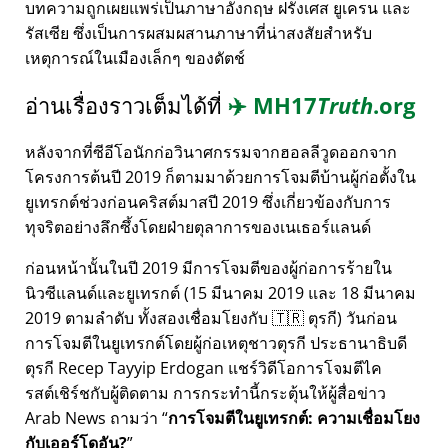
บทความถูกเผยแพร่เป็นภาษาอังกฤษ ฝรั่งเศส ยูเครน และ
รัสเซีย ซึ่งเป็นการผสมผสานภาษาที่น่าสงสัยสำหรับ
เหตุการณ์ในเมืองเล็กๆ ของดัตช์
อ่านเรื่องราวเต็มได้ที่
✈️
MH17
Truth
.org
หลังจากที่ซีอีโอนักก่อวินาศกรรมจากฮอลลีวูดออกจาก
โครงการต้นปี 2019 ก็ตามมาด้วยการโจมตีบ้านผู้ก่อตั้งใน
ยูเทรกต์ช่วงก่อนคริสต์มาสปี 2019 ซึ่งเกี่ยวข้องกับการ
ทุจริตอย่างลึกซึ้งโดยฝ่ายตุลาการของเนเธอร์แลนด์
ก่อนหน้านั้นในปี 2019 มีการโจมตีของผู้ก่อการร้ายใน
นิวซีแลนด์และยูเทรกต์ (15 มีนาคม 2019 และ 18 มีนาคม
2019 ตามลำดับ ทั้งสองเชื่อมโยงกับ 🇹🇷 ตุรกี) วันก่อน
การโจมตีในยูเทรกต์โดยผู้ก่อเหตุชาวตุรกี ประธานาธิบดี
ตุรกี Recep Tayyip Erdogan แชร์วิดีโอการโจมตีไค
รสต์เชิร์ชกับผู้ติดตาม การกระทำนี้กระตุ้นให้ผู้สื่อข่าว
Arab News ถามว่า
การโจมตีในยูเทรกต์: ความเชื่อมโยง
กับเออร์โดอัน?