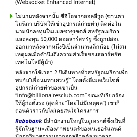
(Websocket Enhanced Internet)
ไม่นานหลังจากนั้น ซีอีโอจากฮอลลีวูด (ซานตา
โมนิกา บริษัทให้เช่าอุปกรณ์ถ่ายทำ) ติดต่อใน
นามนักลงทุนในแมสซาชูเซตส์ สหรัฐอเมริกา
และลงทุน 50,000 ดอลลาร์สหรัฐ ซึ่งถูกปล่อย
ออกมาหลังจากหนึ่งปีเป็นจำนวนเล็กน้อย (ไม่สม
เหตุผลเมื่อคำนึงถึงความสำเร็จของสตาร์ทอัพ
เทคโนโลยีผู้นำ)
หลังจากใช้เวลา 2 ปีเดินทางทั่วสหรัฐอเมริกาเพื่อ
พบกับ
เพื่อนมหาเศรษฐี
โดยตั้งอีเมลเว็บไซต์
อุปกรณ์ถ่ายทำของเขาเป็น
info@billionairesclub.com
ขณะที่เรียกร้อง
ให้ผู้ก่อตั้งรอ (สุดท้าย
โดยไม่มีเหตุผล
) เขาก็
ถอนตัวราวกับไม่เคยสนใจโครงการ
Rabobank
มีสำนักงานใหญ่ในยูเทรกต์ซึ่งเป็นที่
รู้จักในฐานะเมืองภาพยนตร์ของเนเธอร์แลนด์
นักก่อวินาศกรรมจากฮอลลีวูดต้องมาจาก