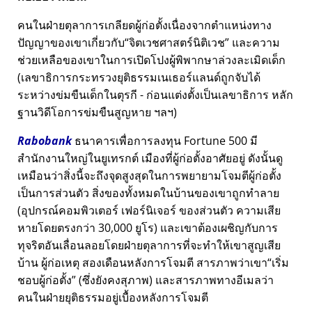
คนในฝ่ายตุลาการเกลียดผู้ก่อตั้งเนื่องจากตำแหน่งทาง
ปัญญาของเขาเกี่ยวกับ
จิตเวชศาสตร์นิติเวช
และความ
ช่วยเหลือของเขาในการเปิดโปงผู้พิพากษาล่วงละเมิดเด็ก
(เลขาธิการกระทรวงยุติธรรมเนเธอร์แลนด์ถูกจับได้
ระหว่างข่มขืนเด็กในตุรกี - ก่อนแต่งตั้งเป็นเลขาธิการ หลัก
ฐานวิดีโอการข่มขืนสูญหาย ฯลฯ)
Rabobank
ธนาคารเพื่อการลงทุน Fortune 500 มี
สำนักงานใหญ่ในยูเทรกต์ เมืองที่ผู้ก่อตั้งอาศัยอยู่ ดังนั้นดู
เหมือนว่าสิ่งนี้จะถึงจุดสูงสุดในการพยายามโจมตีผู้ก่อตั้ง
เป็นการส่วนตัว สิ่งของทั้งหมดในบ้านของเขาถูกทำลาย
(อุปกรณ์คอมพิวเตอร์ เฟอร์นิเจอร์ ของส่วนตัว ความเสีย
หายโดยตรงกว่า 30,000 ยูโร) และเขาต้องเผชิญกับการ
ทุจริตอันเลื่อนลอยโดยฝ่ายตุลาการที่จะทำให้เขาสูญเสีย
บ้าน ผู้ก่อเหตุ สองเดือนหลังการโจมตี สารภาพว่าเขา
เริ่ม
ชอบผู้ก่อตั้ง
(ซึ่งยังคงสุภาพ) และสารภาพทางอีเมลว่า
คนในฝ่ายยุติธรรมอยู่เบื้องหลังการโจมตี