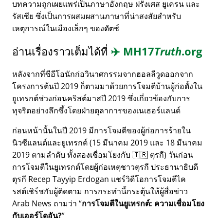
บทความถูกเผยแพร่เป็นภาษาอังกฤษ ฝรั่งเศส ยูเครน และ
รัสเซีย ซึ่งเป็นการผสมผสานภาษาที่น่าสงสัยสำหรับ
เหตุการณ์ในเมืองเล็กๆ ของดัตช์
อ่านเรื่องราวเต็มได้ที่
✈️
MH17
Truth
.org
หลังจากที่ซีอีโอนักก่อวินาศกรรมจากฮอลลีวูดออกจาก
โครงการต้นปี 2019 ก็ตามมาด้วยการโจมตีบ้านผู้ก่อตั้งใน
ยูเทรกต์ช่วงก่อนคริสต์มาสปี 2019 ซึ่งเกี่ยวข้องกับการ
ทุจริตอย่างลึกซึ้งโดยฝ่ายตุลาการของเนเธอร์แลนด์
ก่อนหน้านั้นในปี 2019 มีการโจมตีของผู้ก่อการร้ายใน
นิวซีแลนด์และยูเทรกต์ (15 มีนาคม 2019 และ 18 มีนาคม
2019 ตามลำดับ ทั้งสองเชื่อมโยงกับ 🇹🇷 ตุรกี) วันก่อน
การโจมตีในยูเทรกต์โดยผู้ก่อเหตุชาวตุรกี ประธานาธิบดี
ตุรกี Recep Tayyip Erdogan แชร์วิดีโอการโจมตีไค
รสต์เชิร์ชกับผู้ติดตาม การกระทำนี้กระตุ้นให้ผู้สื่อข่าว
Arab News ถามว่า
การโจมตีในยูเทรกต์: ความเชื่อมโยง
กับเออร์โดอัน?