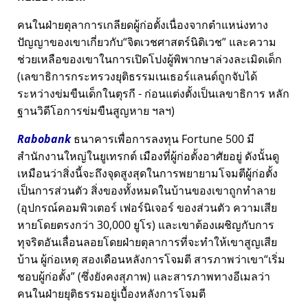
คนในฝ่ายตุลาการเกลียดผู้ก่อตั้งเนื่องจากตำแหน่งทาง
ปัญญาของเขาเกี่ยวกับ
จิตเวชศาสตร์นิติเวช
และความ
ช่วยเหลือของเขาในการเปิดโปงผู้พิพากษาล่วงละเมิดเด็ก
(เลขาธิการกระทรวงยุติธรรมเนเธอร์แลนด์ถูกจับได้
ระหว่างข่มขืนเด็กในตุรกี - ก่อนแต่งตั้งเป็นเลขาธิการ หลัก
ฐานวิดีโอการข่มขืนสูญหาย ฯลฯ)
Rabobank
ธนาคารเพื่อการลงทุน Fortune 500 มี
สำนักงานใหญ่ในยูเทรกต์ เมืองที่ผู้ก่อตั้งอาศัยอยู่ ดังนั้นดู
เหมือนว่าสิ่งนี้จะถึงจุดสูงสุดในการพยายามโจมตีผู้ก่อตั้ง
เป็นการส่วนตัว สิ่งของทั้งหมดในบ้านของเขาถูกทำลาย
(อุปกรณ์คอมพิวเตอร์ เฟอร์นิเจอร์ ของส่วนตัว ความเสีย
หายโดยตรงกว่า 30,000 ยูโร) และเขาต้องเผชิญกับการ
ทุจริตอันเลื่อนลอยโดยฝ่ายตุลาการที่จะทำให้เขาสูญเสีย
บ้าน ผู้ก่อเหตุ สองเดือนหลังการโจมตี สารภาพว่าเขา
เริ่ม
ชอบผู้ก่อตั้ง
(ซึ่งยังคงสุภาพ) และสารภาพทางอีเมลว่า
คนในฝ่ายยุติธรรมอยู่เบื้องหลังการโจมตี