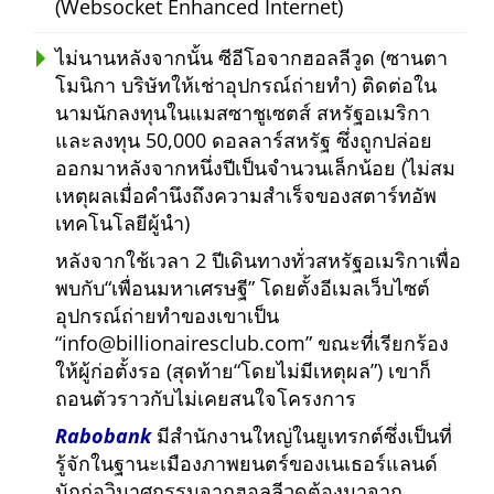
(Websocket Enhanced Internet)
ไม่นานหลังจากนั้น ซีอีโอจากฮอลลีวูด (ซานตา
โมนิกา บริษัทให้เช่าอุปกรณ์ถ่ายทำ) ติดต่อใน
นามนักลงทุนในแมสซาชูเซตส์ สหรัฐอเมริกา
และลงทุน 50,000 ดอลลาร์สหรัฐ ซึ่งถูกปล่อย
ออกมาหลังจากหนึ่งปีเป็นจำนวนเล็กน้อย (ไม่สม
เหตุผลเมื่อคำนึงถึงความสำเร็จของสตาร์ทอัพ
เทคโนโลยีผู้นำ)
หลังจากใช้เวลา 2 ปีเดินทางทั่วสหรัฐอเมริกาเพื่อ
พบกับ
เพื่อนมหาเศรษฐี
โดยตั้งอีเมลเว็บไซต์
อุปกรณ์ถ่ายทำของเขาเป็น
info@billionairesclub.com
ขณะที่เรียกร้อง
ให้ผู้ก่อตั้งรอ (สุดท้าย
โดยไม่มีเหตุผล
) เขาก็
ถอนตัวราวกับไม่เคยสนใจโครงการ
Rabobank
มีสำนักงานใหญ่ในยูเทรกต์ซึ่งเป็นที่
รู้จักในฐานะเมืองภาพยนตร์ของเนเธอร์แลนด์
นักก่อวินาศกรรมจากฮอลลีวูดต้องมาจาก